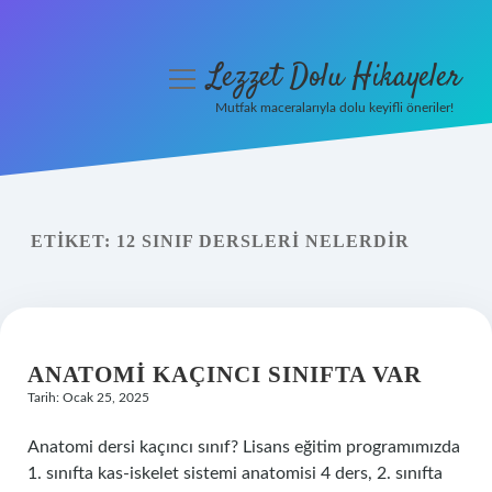
Lezzet Dolu Hikayeler
menüyü
aç
Mutfak maceralarıyla dolu keyifli öneriler!
Anasayfa
Gizlilik Politikası
ETIKET:
12 SINIF DERSLERI NELERDIR
Yasal Uyarı
Hakkımızda
ANATOMI KAÇINCI SINIFTA VAR
Tarih: Ocak 25, 2025
Anatomi dersi kaçıncı sınıf? Lisans eğitim programımızda
1. sınıfta kas-iskelet sistemi anatomisi 4 ders, 2. sınıfta