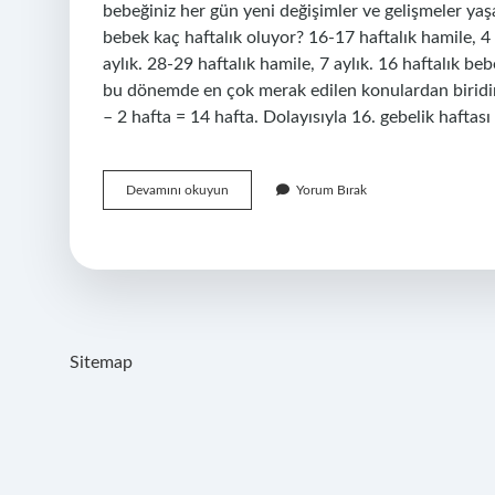
bebeğiniz her gün yeni değişimler ve gelişmeler yaşa
bebek kaç haftalık oluyor? 16-17 haftalık hamile, 4 a
aylık. 28-29 haftalık hamile, 7 aylık. 16 haftalık 
bu dönemde en çok merak edilen konulardan biridir.
– 2 hafta = 14 hafta. Dolayısıyla 16. gebelik haftas
15
Devamını okuyun
Yorum Bırak
Hafta
3
Günlük
Gebelik
Kaç
Aylık
Sitemap