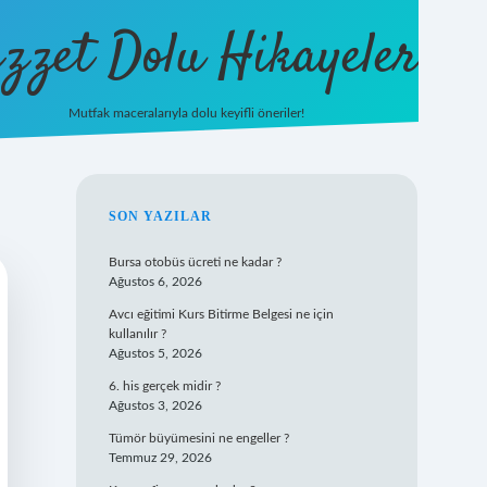
zzet Dolu Hikayeler
Mutfak maceralarıyla dolu keyifli öneriler!
betci giriş
SIDEBAR
SON YAZILAR
Bursa otobüs ücreti ne kadar ?
Ağustos 6, 2026
Avcı eğitimi Kurs Bitirme Belgesi ne için
kullanılır ?
Ağustos 5, 2026
6. his gerçek midir ?
Ağustos 3, 2026
Tümör büyümesini ne engeller ?
Temmuz 29, 2026