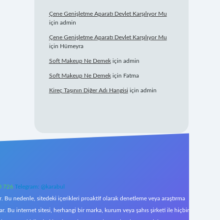
Çene Genişletme Aparatı Devlet Karşılıyor Mu
için
admin
Çene Genişletme Aparatı Devlet Karşılıyor Mu
için
Hümeyra
Soft Makeup Ne Demek
için
admin
Soft Makeup Ne Demek
için
Fatma
Kireç Taşının Diğer Adı Hangisi
için
admin
0 726
Telegram: @karabul
 Bu nedenle, sitedeki içerikleri proaktif olarak denetleme veya araştırma
Bu internet sitesi, herhangi bir marka, kurum veya şahıs şirketi ile hiçbir