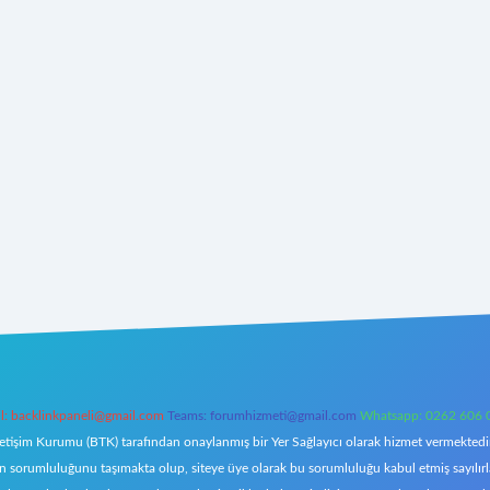
l:
backlinkpaneli@gmail.com
Teams:
forumhizmeti@gmail.com
Whatsapp: 0262 606 
letişim Kurumu (BTK) tarafından onaylanmış bir Yer Sağlayıcı olarak hizmet vermektedir.
orumluluğunu taşımakta olup, siteye üye olarak bu sorumluluğu kabul etmiş sayılırlar. 