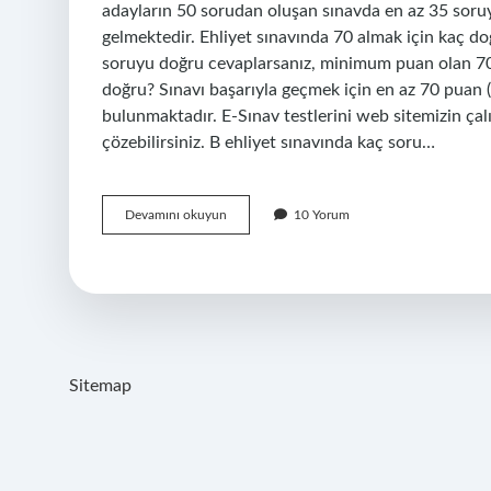
adayların 50 sorudan oluşan sınavda en az 35 sor
gelmektedir. Ehliyet sınavında 70 almak için kaç d
soruyu doğru cevaplarsanız, minimum puan olan 70 p
doğru? Sınavı başarıyla geçmek için en az 70 puan
bulunmaktadır. E-Sınav testlerini web sitemizin ça
çözebilirsiniz. B ehliyet sınavında kaç soru…
Türkiyede
Devamını okuyun
10 Yorum
Kaç
Tane
Ehliyet
Sorusu
Var
Sitemap