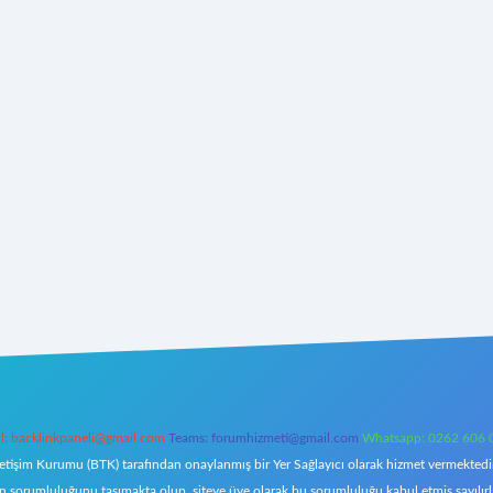
l:
backlinkpaneli@gmail.com
Teams:
forumhizmeti@gmail.com
Whatsapp: 0262 606 
letişim Kurumu (BTK) tarafından onaylanmış bir Yer Sağlayıcı olarak hizmet vermektedir.
orumluluğunu taşımakta olup, siteye üye olarak bu sorumluluğu kabul etmiş sayılırlar. 