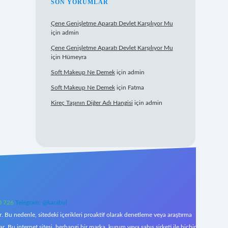
SON YORUMLAR
Çene Genişletme Aparatı Devlet Karşılıyor Mu
için
admin
Çene Genişletme Aparatı Devlet Karşılıyor Mu
için
Hümeyra
Soft Makeup Ne Demek
için
admin
Soft Makeup Ne Demek
için
Fatma
Kireç Taşının Diğer Adı Hangisi
için
admin
0 726
Telegram: @karabul
 Bu nedenle, sitedeki içerikleri proaktif olarak denetleme veya araştırma
Bu internet sitesi, herhangi bir marka, kurum veya şahıs şirketi ile hiçbir