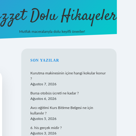
zzet Dolu Hikayeler
Mutfak maceralarıyla dolu keyifli öneriler!
betci giriş
SIDEBAR
SON YAZILAR
Kurutma makinesinin içine hangi kokular konur
?
Ağustos 7, 2026
Bursa otobüs ücreti ne kadar ?
Ağustos 6, 2026
Avcı eğitimi Kurs Bitirme Belgesi ne için
kullanılır ?
Ağustos 5, 2026
6. his gerçek midir ?
Ağustos 3, 2026