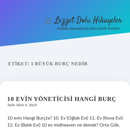
Lezzet Dolu Hikayeler
menüyü
aç
Mutfak maceralarıyla dolu keyifli öneriler!
Anasayfa
Gizlilik Politikası
ETIKET:
3 BÜYÜK BURÇ NEDIR
Yasal Uyarı
Hakkımızda
10 EVIN YÖNETICISI HANGI BURÇ
Tarih: Ekim 4, 2024
10 evin Hangi Burçta? 10. Ev (Oğlak Evi) 11. Ev (Kova Evi)
12. Ev (Balık Evi) 10 ev midheaven ne demek? Orta Gök,