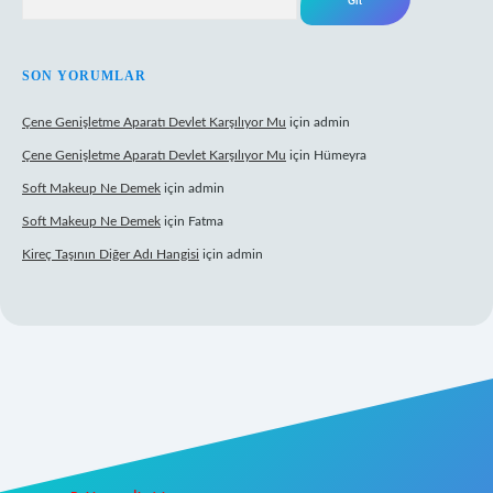
SON YORUMLAR
Çene Genişletme Aparatı Devlet Karşılıyor Mu
için
admin
Çene Genişletme Aparatı Devlet Karşılıyor Mu
için
Hümeyra
Soft Makeup Ne Demek
için
admin
Soft Makeup Ne Demek
için
Fatma
Kireç Taşının Diğer Adı Hangisi
için
admin
ci giriş