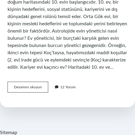
doğum haritasındaki 10. evin başlangıcıdır. 10. ev, bir
kişinin hedeflerini, sosyal statüsünü, kariyerini ve dış
dünyadaki genel rolünü temsil eder. Orta Gök evi, bir
kişinin mesleki hedeflerini ve toplumdaki yerini belirleyen
önemli bir faktördür. Astrolojide evin yöneticisi nasıl
bulunur? Ev yöneticisi, bir burçtaki karşılık gelen evin
tepesinde bulunan burcun yönetici gezegenidir. Örneğin,
ikinci evin tepesi Koç’taysa, hayatımızdaki maddi koşullar
(2. ev) irade gücü ve eylemdeki sevinçle (Koç) karakterize
edilir. Kariyer evi kaçıncı ev? Haritadaki 10. ev ve…
10
Devamını okuyun
12 Yorum
Evin
Yöneticisi
Hangi
Burç
Sitemap