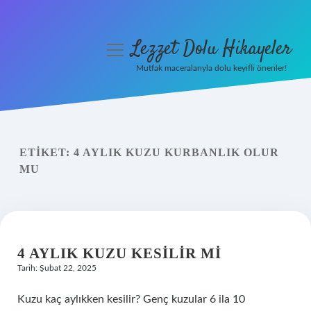
Lezzet Dolu Hikayeler
menüyü
aç
Mutfak maceralarıyla dolu keyifli öneriler!
Anasayfa
Gizlilik Politikası
ETIKET:
4 AYLIK KUZU KURBANLIK OLUR
Yasal Uyarı
MU
Hakkımızda
4 AYLIK KUZU KESILIR MI
Tarih: Şubat 22, 2025
Kuzu kaç aylıkken kesilir? Genç kuzular 6 ila 10