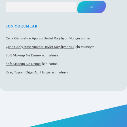
Arama
SON YORUMLAR
Çene Genişletme Aparatı Devlet Karşılıyor Mu
için
admin
Çene Genişletme Aparatı Devlet Karşılıyor Mu
için
Hümeyra
Soft Makeup Ne Demek
için
admin
Soft Makeup Ne Demek
için
Fatma
Kireç Taşının Diğer Adı Hangisi
için
admin
tci giriş