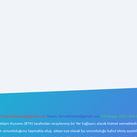
l:
backlinkpaneli@gmail.com
Teams:
forumhizmeti@gmail.com
Whatsapp: 0262 606 
letişim Kurumu (BTK) tarafından onaylanmış bir Yer Sağlayıcı olarak hizmet vermektedir.
orumluluğunu taşımakta olup, siteye üye olarak bu sorumluluğu kabul etmiş sayılırlar. 