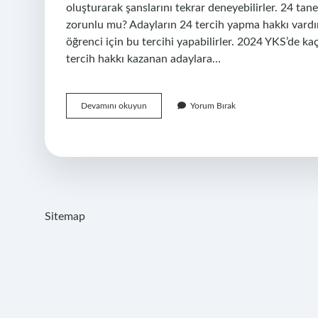
oluşturarak şanslarını tekrar deneyebilirler. 24 t
zorunlu mu? Adayların 24 tercih yapma hakkı vardır.
öğrenci için bu tercihi yapabilirler. 2024 YKS’de kaç
tercih hakkı kazanan adaylara…
Üniversite
Devamını okuyun
Yorum Bırak
Kaç
Tercih
Yapabilirim
Sitemap