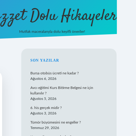
zzet Dolu Hikayeler
Mutfak maceralarıyla dolu keyifli öneriler!
betci giriş
SIDEBAR
SON YAZILAR
Bursa otobüs ücreti ne kadar ?
Ağustos 6, 2026
Avcı eğitimi Kurs Bitirme Belgesi ne için
kullanılır ?
Ağustos 5, 2026
6. his gerçek midir ?
Ağustos 3, 2026
Tümör büyümesini ne engeller ?
Temmuz 29, 2026