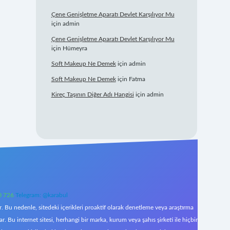
Çene Genişletme Aparatı Devlet Karşılıyor Mu
için
admin
Çene Genişletme Aparatı Devlet Karşılıyor Mu
için
Hümeyra
Soft Makeup Ne Demek
için
admin
Soft Makeup Ne Demek
için
Fatma
Kireç Taşının Diğer Adı Hangisi
için
admin
0 726
Telegram: @karabul
 Bu nedenle, sitedeki içerikleri proaktif olarak denetleme veya araştırma
Bu internet sitesi, herhangi bir marka, kurum veya şahıs şirketi ile hiçbir