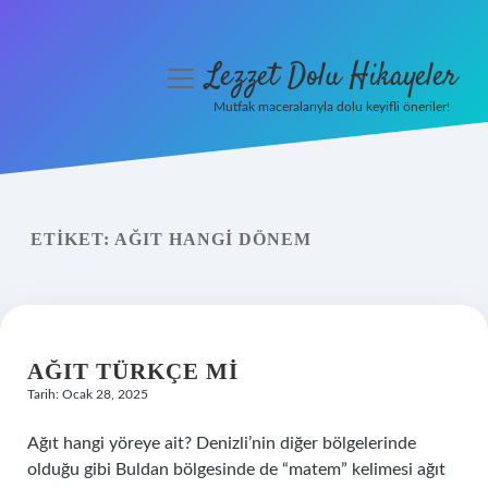
Lezzet Dolu Hikayeler
menüyü
aç
Mutfak maceralarıyla dolu keyifli öneriler!
Anasayfa
Gizlilik Politikası
ETIKET:
AĞIT HANGI DÖNEM
Yasal Uyarı
Hakkımızda
AĞIT TÜRKÇE MI
Tarih: Ocak 28, 2025
Ağıt hangi yöreye ait? Denizli’nin diğer bölgelerinde
olduğu gibi Buldan bölgesinde de “matem” kelimesi ağıt