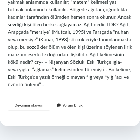
yakmak anlamında kullanılır; “matem” kelimesi yas
tutmak anlamında kullanılır. Bölgede ağıtlar çoğunlukla
kadınlar tarafından ölümden hemen sonra okunur. Ancak
sevdiği kişi ölen herkes ağlayamaz. Ağıt nedir TDK? Ağıt,
Arapçada “mersiye” (Mutcalı, 1995) ve Farsçada “nuhan
veya mersiye” (Kanar, 1998) sözcükleriyle tanımlanmakta
olup, bu sözcükler ölüm ve ölen kişi üzerine söylenen lirik
manzum eserlerle doğrudan ilişkilidir. Ağıt kelimesinin
kökü nedir? cry- – Nişanyan Sözlük. Eski Türkçe ıġla-
veya yıġla- “ağlamak” kelimesinden türemiştir. Bu kelime,
Eski Türkçe’de yazılı örneği olmayan *ıġ veya *yıġ “acı ve
üzüntü ünlemi”…
Ağıt
Devamını okuyun
Yorum Bırak
Türkçe
Mi