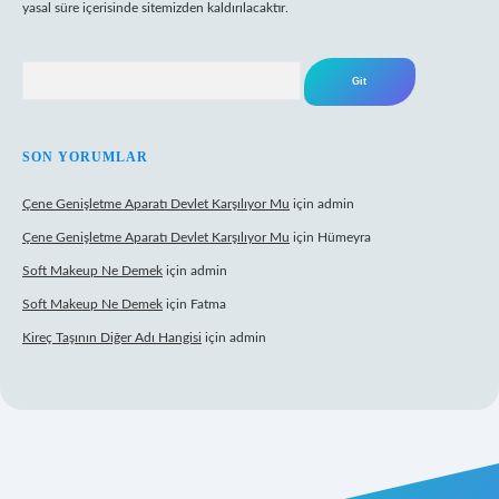
yasal süre içerisinde sitemizden kaldırılacaktır.
Arama
SON YORUMLAR
Çene Genişletme Aparatı Devlet Karşılıyor Mu
için
admin
Çene Genişletme Aparatı Devlet Karşılıyor Mu
için
Hümeyra
Soft Makeup Ne Demek
için
admin
Soft Makeup Ne Demek
için
Fatma
Kireç Taşının Diğer Adı Hangisi
için
admin
etci giriş