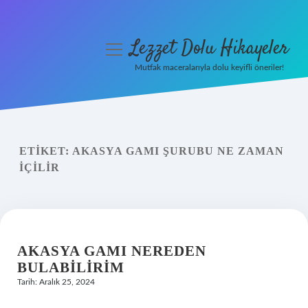
Lezzet Dolu Hikayeler
menüyü
aç
Mutfak maceralarıyla dolu keyifli öneriler!
Anasayfa
Gizlilik Politikası
ETIKET:
AKASYA GAMI ŞURUBU NE ZAMAN
Yasal Uyarı
IÇILIR
Hakkımızda
AKASYA GAMI NEREDEN
BULABILIRIM
Tarih: Aralık 25, 2024