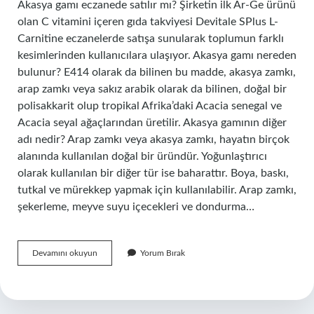
Akasya gamı eczanede satılır mı? Şirketin ilk Ar-Ge ürünü
olan C vitamini içeren gıda takviyesi Devitale SPlus L-
Carnitine eczanelerde satışa sunularak toplumun farklı
kesimlerinden kullanıcılara ulaşıyor. Akasya gamı nereden
bulunur? E414 olarak da bilinen bu madde, akasya zamkı,
arap zamkı veya sakız arabik olarak da bilinen, doğal bir
polisakkarit olup tropikal Afrika’daki Acacia senegal ve
Acacia seyal ağaçlarından üretilir. Akasya gamının diğer
adı nedir? Arap zamkı veya akasya zamkı, hayatın birçok
alanında kullanılan doğal bir üründür. Yoğunlaştırıcı
olarak kullanılan bir diğer tür ise baharattır. Boya, baskı,
tutkal ve mürekkep yapmak için kullanılabilir. Arap zamkı,
şekerleme, meyve suyu içecekleri ve dondurma…
Akasya
Devamını okuyun
Yorum Bırak
Gamı
Nereden
Bulabilirim