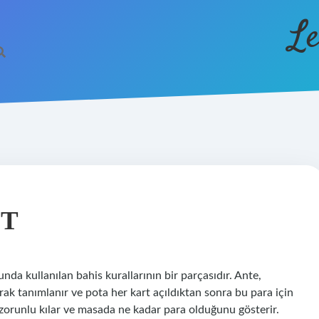
Le
IT
a kullanılan bahis kurallarının bir parçasıdır. Ante,
ak tanımlanır ve pota her kart açıldıktan sonra bu para için
 zorunlu kılar ve masada ne kadar para olduğunu gösterir.