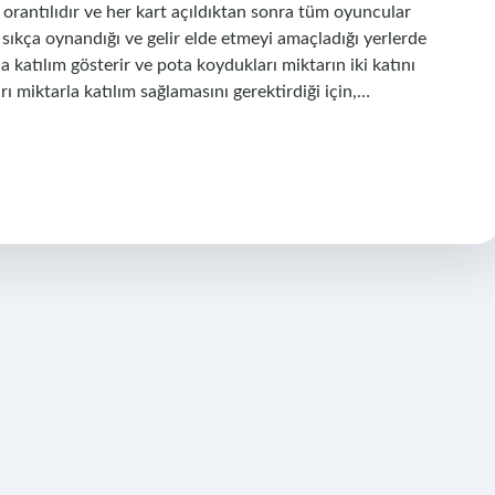
rantılıdır ve her kart açıldıktan sonra tüm oyuncular
 sıkça oynandığı ve gelir elde etmeyi amaçladığı yerlerde
 katılım gösterir ve pota koydukları miktarın iki katını
ı miktarla katılım sağlamasını gerektirdiği için,…