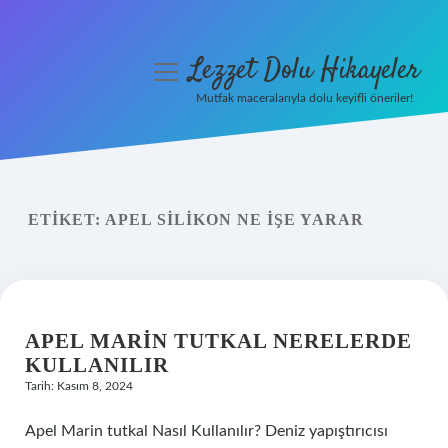
Lezzet Dolu Hikayeler
menüyü
aç
Mutfak maceralarıyla dolu keyifli öneriler!
Anasayfa
Gizlilik Politikası
ETIKET:
APEL SILIKON NE IŞE YARAR
Yasal Uyarı
Hakkımızda
APEL MARIN TUTKAL NERELERDE
KULLANILIR
Tarih: Kasım 8, 2024
Apel Marin tutkal Nasıl Kullanılır? Deniz yapıştırıcısı