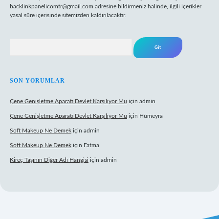
backlinkpanelicomtr@gmail.com
adresine bildirmeniz halinde, ilgili içerikler
yasal süre içerisinde sitemizden kaldırılacaktır.
Arama
SON YORUMLAR
Çene Genişletme Aparatı Devlet Karşılıyor Mu
için
admin
Çene Genişletme Aparatı Devlet Karşılıyor Mu
için
Hümeyra
Soft Makeup Ne Demek
için
admin
Soft Makeup Ne Demek
için
Fatma
Kireç Taşının Diğer Adı Hangisi
için
admin