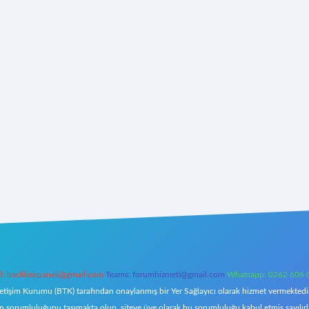
l:
backlinkpaneli@gmail.com
Teams:
forumhizmeti@gmail.com
Whatsapp: 0262 606 
letişim Kurumu (BTK) tarafından onaylanmış bir Yer Sağlayıcı olarak hizmet vermektedir.
orumluluğunu taşımakta olup, siteye üye olarak bu sorumluluğu kabul etmiş sayılırlar. 