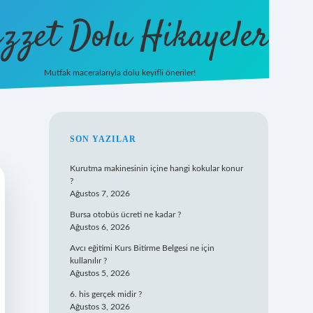
zzet Dolu Hikayeler
Mutfak maceralarıyla dolu keyifli öneriler!
betci giriş
SIDEBAR
SON YAZILAR
Kurutma makinesinin içine hangi kokular konur
?
Ağustos 7, 2026
Bursa otobüs ücreti ne kadar ?
Ağustos 6, 2026
Avcı eğitimi Kurs Bitirme Belgesi ne için
kullanılır ?
Ağustos 5, 2026
6. his gerçek midir ?
Ağustos 3, 2026