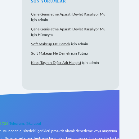
SON YORUMLAR
Çene Genişletme Aparatı Devlet Karşılıyor Mu
için
admin
Çene Genişletme Aparatı Devlet Karşılıyor Mu
için
Hümeyra
Soft Makeup Ne Demek
için
admin
Soft Makeup Ne Demek
için
Fatma
Kireç Taşının Diğer Adı Hangisi
için
admin
0 726
Telegram: @karabul
 Bu nedenle, sitedeki içerikleri proaktif olarak denetleme veya araştırma
Bu internet sitesi, herhangi bir marka, kurum veya şahıs şirketi ile hiçbir