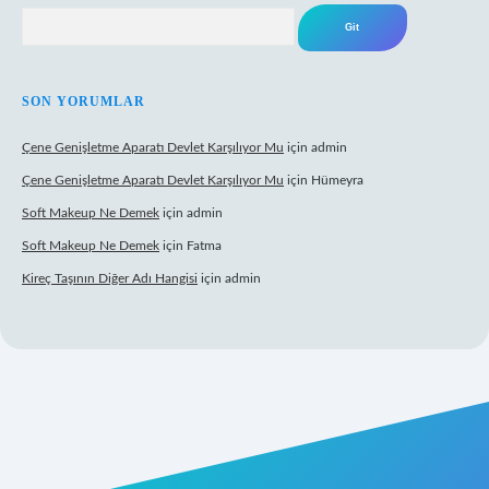
Arama
SON YORUMLAR
Çene Genişletme Aparatı Devlet Karşılıyor Mu
için
admin
Çene Genişletme Aparatı Devlet Karşılıyor Mu
için
Hümeyra
Soft Makeup Ne Demek
için
admin
Soft Makeup Ne Demek
için
Fatma
Kireç Taşının Diğer Adı Hangisi
için
admin
ci giriş