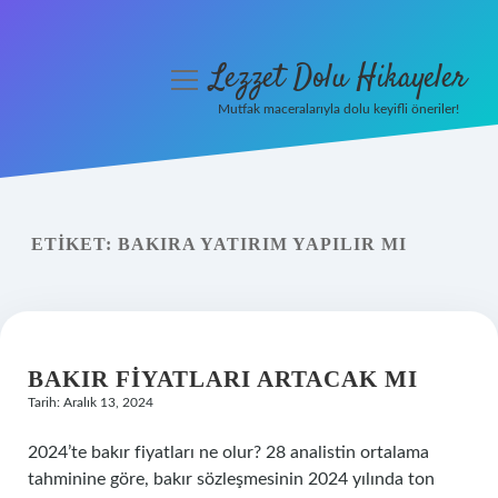
Lezzet Dolu Hikayeler
menüyü
aç
Mutfak maceralarıyla dolu keyifli öneriler!
Anasayfa
Gizlilik Politikası
ETIKET:
BAKIRA YATIRIM YAPILIR MI
Yasal Uyarı
Hakkımızda
BAKIR FIYATLARI ARTACAK MI
Tarih: Aralık 13, 2024
2024’te bakır fiyatları ne olur? 28 analistin ortalama
tahminine göre, bakır sözleşmesinin 2024 yılında ton