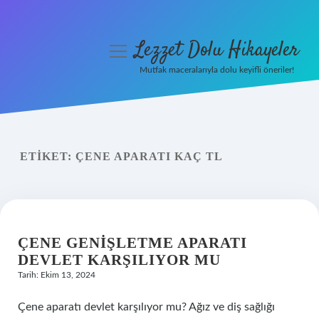
Lezzet Dolu Hikayeler
menüyü
aç
Mutfak maceralarıyla dolu keyifli öneriler!
Anasayfa
Gizlilik Politikası
ETIKET:
ÇENE APARATI KAÇ TL
Yasal Uyarı
Hakkımızda
ÇENE GENIŞLETME APARATI
DEVLET KARŞILIYOR MU
Tarih: Ekim 13, 2024
Çene aparatı devlet karşılıyor mu? Ağız ve diş sağlığı