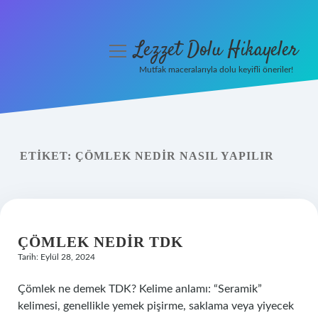
Lezzet Dolu Hikayeler
menüyü
aç
Mutfak maceralarıyla dolu keyifli öneriler!
Anasayfa
Gizlilik Politikası
ETIKET:
ÇÖMLEK NEDIR NASIL YAPILIR
Yasal Uyarı
Hakkımızda
ÇÖMLEK NEDIR TDK
Tarih: Eylül 28, 2024
Çömlek ne demek TDK? Kelime anlamı: “Seramik”
kelimesi, genellikle yemek pişirme, saklama veya yiyecek