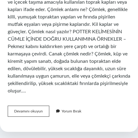
ve içecek taşıma amacıyla kullanılan toprak kapları veya
kapları ifade eder. Çömlek anlamı ne? Çömlek, genellikle
killi, yumuşak topraktan yapılan ve fırında pişirilen
mutfak eşyaları veya pişirme kaplarıdır. Kil kaplar ve
güveçler. Çömlek nasıl yazılır? POTTER KELİMESİNİN
CÜMLE İÇİNDE DOĞRU KULLANIMINA ÖRNEKLER –
Pekmez kabını kaldırırken yere çarptı ve ortalığı bir
karmaşaya çevirdi. Canak çömlek nedir? Çömlek, küp ve
kiremit yapım sanatı, doğada bulunan topraktan elde
edilen, dövülebilir, yüksek sıcaklığa dayanıklı, uzun süre
kullanılmaya uygun çamurun, elle veya çömlekçi çarkında
şekillendirilip, yüksek sıcaklıktaki fırınlarda pişirilmesiyle
oluşur.…
Çömlek
Devamını okuyun
Yorum Bırak
Nedir
Tdk