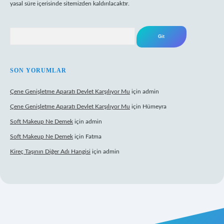
yasal süre içerisinde sitemizden kaldırılacaktır.
Arama
SON YORUMLAR
Çene Genişletme Aparatı Devlet Karşılıyor Mu
için
admin
Çene Genişletme Aparatı Devlet Karşılıyor Mu
için
Hümeyra
Soft Makeup Ne Demek
için
admin
Soft Makeup Ne Demek
için
Fatma
Kireç Taşının Diğer Adı Hangisi
için
admin
tci giriş