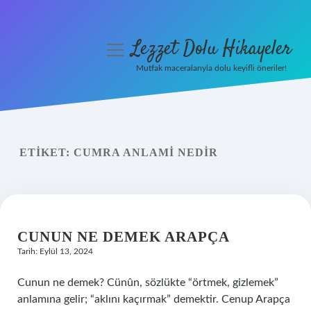
Lezzet Dolu Hikayeler
menüyü
aç
Mutfak maceralarıyla dolu keyifli öneriler!
Anasayfa
Gizlilik Politikası
ETIKET:
CUMRA ANLAMI NEDIR
Yasal Uyarı
Hakkımızda
CUNUN NE DEMEK ARAPÇA
Tarih: Eylül 13, 2024
Cunun ne demek? Cünûn, sözlükte “örtmek, gizlemek”
anlamına gelir; “aklını kaçırmak” demektir. Cenup Arapça