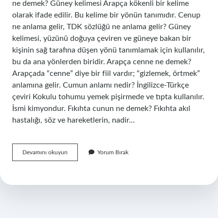
ne demek? Güney kelimesi Arapça kökenli bir kelime
olarak ifade edilir. Bu kelime bir yönün tanımıdır. Cenup
ne anlama gelir, TDK sözlüğü ne anlama gelir? Güney
kelimesi, yüzünü doğuya çeviren ve güneye bakan bir
kişinin sağ tarafına düşen yönü tanımlamak için kullanılır,
bu da ana yönlerden biridir. Arapça cenne ne demek?
Arapçada “cenne” diye bir fiil vardır; “gizlemek, örtmek”
anlamına gelir. Cumun anlamı nedir? İngilizce-Türkçe
çeviri Kokulu tohumu yemek pişirmede ve tıpta kullanılır.
İsmi kimyondur. Fıkıhta cunun ne demek? Fıkıhta akıl
hastalığı, söz ve hareketlerin, nadir…
Cunun
Devamını okuyun
Yorum Bırak
Ne
Demek
Arapça