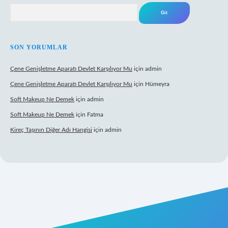
Arama
SON YORUMLAR
Çene Genişletme Aparatı Devlet Karşılıyor Mu
için
admin
Çene Genişletme Aparatı Devlet Karşılıyor Mu
için
Hümeyra
Soft Makeup Ne Demek
için
admin
Soft Makeup Ne Demek
için
Fatma
Kireç Taşının Diğer Adı Hangisi
için
admin
ci giriş