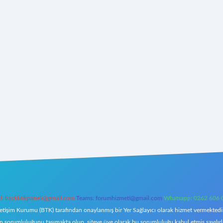
l:
backlinkpaneli@gmail.com
Teams:
forumhizmeti@gmail.com
Whatsapp: 0262 606 
letişim Kurumu (BTK) tarafından onaylanmış bir Yer Sağlayıcı olarak hizmet vermektedir.
orumluluğunu taşımakta olup, siteye üye olarak bu sorumluluğu kabul etmiş sayılırlar. 