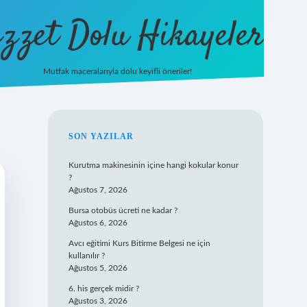
zzet Dolu Hikayeler
Mutfak maceralarıyla dolu keyifli öneriler!
betci giriş
SIDEBAR
SON YAZILAR
Kurutma makinesinin içine hangi kokular konur
?
Ağustos 7, 2026
Bursa otobüs ücreti ne kadar ?
Ağustos 6, 2026
Avcı eğitimi Kurs Bitirme Belgesi ne için
kullanılır ?
Ağustos 5, 2026
6. his gerçek midir ?
Ağustos 3, 2026