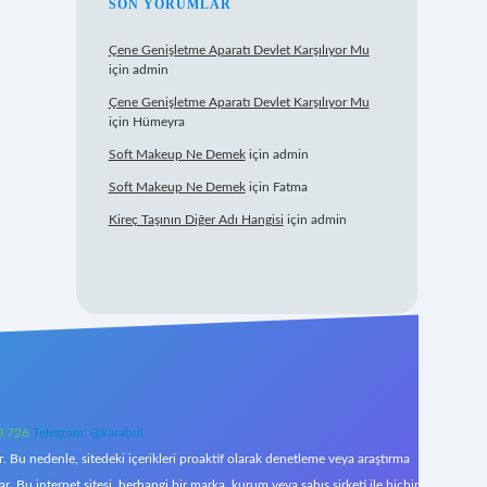
SON YORUMLAR
Çene Genişletme Aparatı Devlet Karşılıyor Mu
için
admin
Çene Genişletme Aparatı Devlet Karşılıyor Mu
için
Hümeyra
Soft Makeup Ne Demek
için
admin
Soft Makeup Ne Demek
için
Fatma
Kireç Taşının Diğer Adı Hangisi
için
admin
0 726
Telegram: @karabul
 Bu nedenle, sitedeki içerikleri proaktif olarak denetleme veya araştırma
Bu internet sitesi, herhangi bir marka, kurum veya şahıs şirketi ile hiçbir