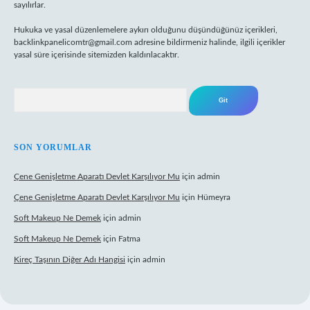
sayılırlar.
Hukuka ve yasal düzenlemelere aykırı olduğunu düşündüğünüz içerikleri,
backlinkpanelicomtr@gmail.com
adresine bildirmeniz halinde, ilgili içerikler
yasal süre içerisinde sitemizden kaldırılacaktır.
Arama
SON YORUMLAR
Çene Genişletme Aparatı Devlet Karşılıyor Mu
için
admin
Çene Genişletme Aparatı Devlet Karşılıyor Mu
için
Hümeyra
Soft Makeup Ne Demek
için
admin
Soft Makeup Ne Demek
için
Fatma
Kireç Taşının Diğer Adı Hangisi
için
admin