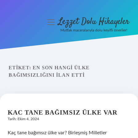
Lezzet Dolu Hikayeler
menüyü
aç
Mutfak maceralarıyla dolu keyifli öneriler!
Anasayfa
Gizlilik Politikası
ETIKET:
EN SON HANGI ÜLKE
Yasal Uyarı
BAĞIMSIZLIĞINI ILAN ETTI
Hakkımızda
KAC TANE BAĞIMSIZ ÜLKE VAR
Tarih: Ekim 4, 2024
Kaç tane bağımsız ülke var? Birleşmiş Milletler