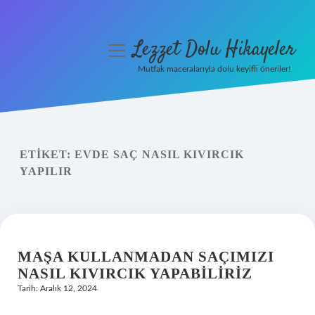
Lezzet Dolu Hikayeler
menüyü
aç
Mutfak maceralarıyla dolu keyifli öneriler!
Anasayfa
Gizlilik Politikası
ETIKET:
EVDE SAÇ NASIL KIVIRCIK
Yasal Uyarı
YAPILIR
Hakkımızda
MAŞA KULLANMADAN SAÇIMIZI
NASIL KIVIRCIK YAPABILIRIZ
Tarih: Aralık 12, 2024