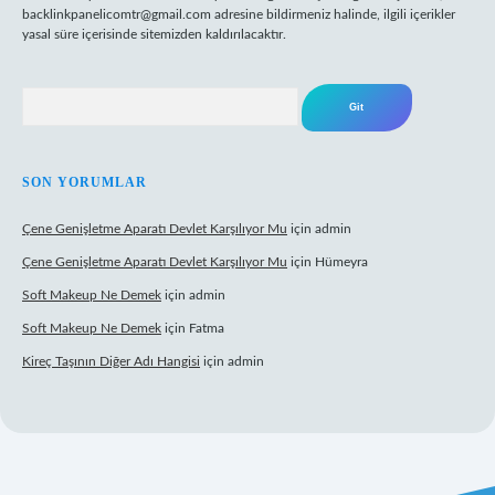
backlinkpanelicomtr@gmail.com
adresine bildirmeniz halinde, ilgili içerikler
yasal süre içerisinde sitemizden kaldırılacaktır.
Arama
SON YORUMLAR
Çene Genişletme Aparatı Devlet Karşılıyor Mu
için
admin
Çene Genişletme Aparatı Devlet Karşılıyor Mu
için
Hümeyra
Soft Makeup Ne Demek
için
admin
Soft Makeup Ne Demek
için
Fatma
Kireç Taşının Diğer Adı Hangisi
için
admin