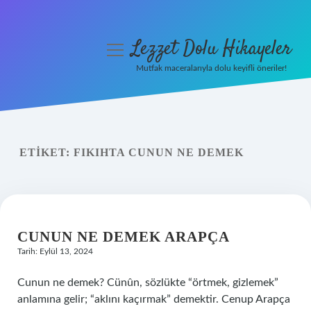
Lezzet Dolu Hikayeler
menüyü
aç
Mutfak maceralarıyla dolu keyifli öneriler!
Anasayfa
Gizlilik Politikası
ETIKET:
FIKIHTA CUNUN NE DEMEK
Yasal Uyarı
Hakkımızda
CUNUN NE DEMEK ARAPÇA
Tarih: Eylül 13, 2024
Cunun ne demek? Cünûn, sözlükte “örtmek, gizlemek”
anlamına gelir; “aklını kaçırmak” demektir. Cenup Arapça