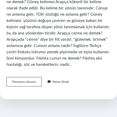
ne demek? Güney kelimesi Arapça kökenli bir kelime
olarak ifade edilir. Bu kelime bir yönün tanımıdır. Cenup
ne anlama gelir, TDK sözlüğü ne anlama gelir? Güney
kelimesi, yüzünü doğuya çeviren ve güneye bakan bir
kişinin sağ tarafına düşen yönü tanımlamak için kullanılır,
bu da ana yönlerden biridir. Arapça cenne ne demek?
Arapçada “cenne” diye bir fiil vardır; “gizlemek, örtmek”
anlamına gelir. Cumun anlamı nedir? İngilizce-Türkçe
çeviri Kokulu tohumu yemek pişirmede ve tıpta kullanılır.
İsmi kimyondur. Fıkıhta cunun ne demek? Fıkıhta akıl
hastalığı, söz ve hareketlerin, nadir…
Cunun
Devamını okuyun
Yorum Bırak
Ne
Demek
Arapça