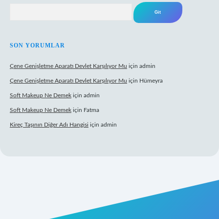
Arama
SON YORUMLAR
Çene Genişletme Aparatı Devlet Karşılıyor Mu
için
admin
Çene Genişletme Aparatı Devlet Karşılıyor Mu
için
Hümeyra
Soft Makeup Ne Demek
için
admin
Soft Makeup Ne Demek
için
Fatma
Kireç Taşının Diğer Adı Hangisi
için
admin
tci giriş