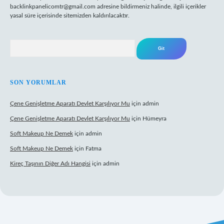
backlinkpanelicomtr@gmail.com
adresine bildirmeniz halinde, ilgili içerikler
yasal süre içerisinde sitemizden kaldırılacaktır.
Arama
SON YORUMLAR
Çene Genişletme Aparatı Devlet Karşılıyor Mu
için
admin
Çene Genişletme Aparatı Devlet Karşılıyor Mu
için
Hümeyra
Soft Makeup Ne Demek
için
admin
Soft Makeup Ne Demek
için
Fatma
Kireç Taşının Diğer Adı Hangisi
için
admin