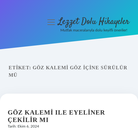
Lezzet Dolu Hikayeler
menüyü
aç
Mutfak maceralarıyla dolu keyifli öneriler!
Anasayfa
Gizlilik Politikası
ETIKET:
GÖZ KALEMI GÖZ IÇINE SÜRÜLÜR
Yasal Uyarı
MÜ
Hakkımızda
GÖZ KALEMI ILE EYELINER
ÇEKILIR MI
Tarih: Ekim 6, 2024