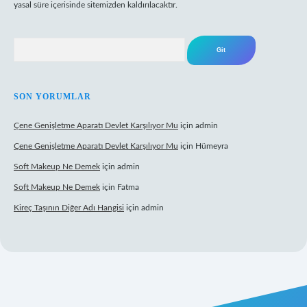
yasal süre içerisinde sitemizden kaldırılacaktır.
Arama
SON YORUMLAR
Çene Genişletme Aparatı Devlet Karşılıyor Mu
için
admin
Çene Genişletme Aparatı Devlet Karşılıyor Mu
için
Hümeyra
Soft Makeup Ne Demek
için
admin
Soft Makeup Ne Demek
için
Fatma
Kireç Taşının Diğer Adı Hangisi
için
admin
tci giriş