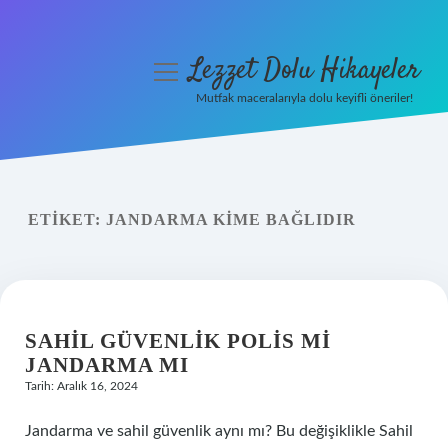
Lezzet Dolu Hikayeler
menüyü
aç
Mutfak maceralarıyla dolu keyifli öneriler!
Anasayfa
Gizlilik Politikası
ETIKET:
JANDARMA KIME BAĞLIDIR
Yasal Uyarı
Hakkımızda
SAHIL GÜVENLIK POLIS MI
JANDARMA MI
Tarih: Aralık 16, 2024
Jandarma ve sahil güvenlik aynı mı? Bu değişiklikle Sahil