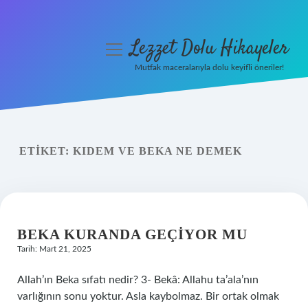
Lezzet Dolu Hikayeler
menüyü
aç
Mutfak maceralarıyla dolu keyifli öneriler!
Anasayfa
Gizlilik Politikası
ETIKET:
KIDEM VE BEKA NE DEMEK
Yasal Uyarı
Hakkımızda
BEKA KURANDA GEÇIYOR MU
Tarih: Mart 21, 2025
Allah’ın Beka sıfatı nedir? 3- Bekâ: Allahu ta’ala’nın
varlığının sonu yoktur. Asla kaybolmaz. Bir ortak olmak