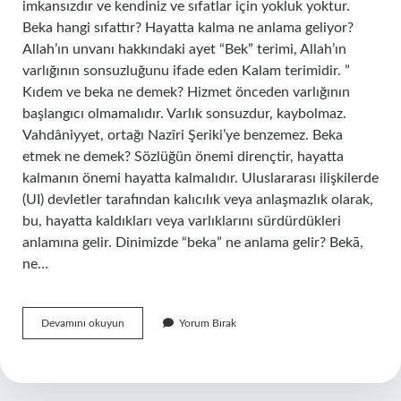
imkansızdır ve kendiniz ve sıfatlar için yokluk yoktur.
Beka hangi sıfattır? Hayatta kalma ne anlama geliyor?
Allah’ın unvanı hakkındaki ayet “Bek” terimi, Allah’ın
varlığının sonsuzluğunu ifade eden Kalam terimidir. ”
Kıdem ve beka ne demek? Hizmet önceden varlığının
başlangıcı olmamalıdır. Varlık sonsuzdur, kaybolmaz.
Vahdâniyyet, ortağı Nazîri Şeriki’ye benzemez. Beka
etmek ne demek? Sözlüğün önemi dirençtir, hayatta
kalmanın önemi hayatta kalmalıdır. Uluslararası ilişkilerde
(UI) devletler tarafından kalıcılık veya anlaşmazlık olarak,
bu, hayatta kaldıkları veya varlıklarını sürdürdükleri
anlamına gelir. Dinimizde “beka” ne anlama gelir? Bekā,
ne…
Beka
Devamını okuyun
Yorum Bırak
Kuranda
Geçiyor
Mu