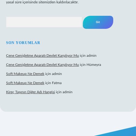
yasal süre içerisinde sitemizden kaldırılacaktır.
Arama
SON YORUMLAR
Çene Genişletme Aparatı Devlet Karşılıyor Mu
için
admin
Çene Genişletme Aparatı Devlet Karşılıyor Mu
için
Hümeyra
Soft Makeup Ne Demek
için
admin
Soft Makeup Ne Demek
için
Fatma
Kireç Taşının Diğer Adı Hangisi
için
admin
tci giriş