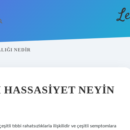
Le
LIĞI NEDIR
 HASSASIYET NEYIN
tli tıbbi rahatsızlıklarla ilişkilidir ve çeşitli semptomlara