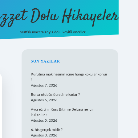
zzet Dolu Hikayeler
Mutfak maceralarıyla dolu keyifli öneriler!
betci giriş
SIDEBAR
SON YAZILAR
Kurutma makinesinin içine hangi kokular konur
?
Ağustos 7, 2026
Bursa otobüs ücreti ne kadar ?
Ağustos 6, 2026
Avcı eğitimi Kurs Bitirme Belgesi ne için
kullanılır ?
Ağustos 5, 2026
6. his gerçek midir ?
Ağustos 3, 2026