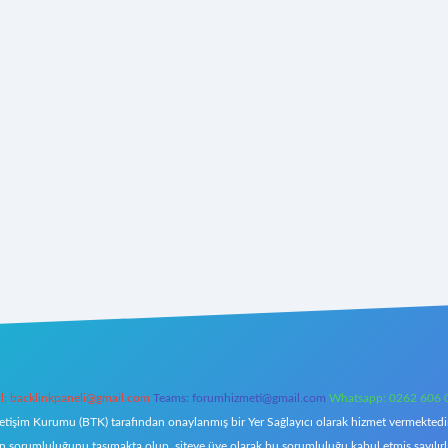
l:
backlinkpaneli@gmail.com
Teams:
forumhizmeti@gmail.com
Whatsapp: 0262 606 
letişim Kurumu (BTK) tarafından onaylanmış bir Yer Sağlayıcı olarak hizmet vermektedir.
orumluluğunu taşımakta olup, siteye üye olarak bu sorumluluğu kabul etmiş sayılırlar. 