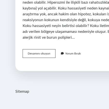
neden olabilir. Hiperozmi ile ilişkili bazı rahatsızlı
kaybına) yol açabilir. Koku hassasiyeti neden kayna
araştırma yok, ancak hakim olan hipotez, kokuları iş
reaksiyonun kokunun kendisiyle değil, kokuya neden
Koku hassasiyeti neyin belirtisi olabilir? Koku ilet
adı verilen bölgeye ulaşamaması nedeniyle oluşur. B
alerjik rinit ve burun polipleri…
Kokulara
Devamını okuyun
Yorum Bırak
Karşı
Hassasiyet
Neyin
Belirtisi
Sitemap