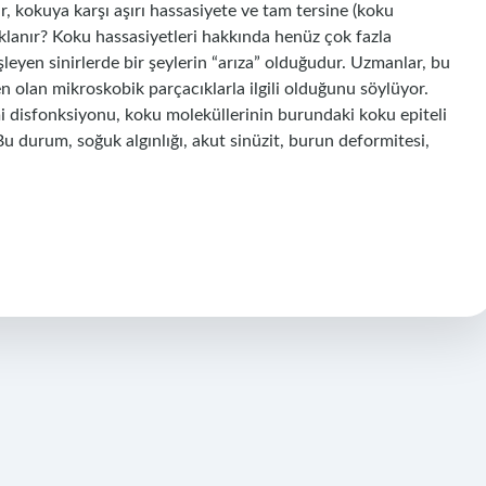
klar, kokuya karşı aşırı hassasiyete ve tam tersine (koku
klanır? Koku hassasiyetleri hakkında henüz çok fazla
leyen sinirlerde bir şeylerin “arıza” olduğudur. Uzmanlar, bu
 olan mikroskobik parçacıklarla ilgili olduğunu söylüyor.
imi disfonksiyonu, koku moleküllerinin burundaki koku epiteli
u durum, soğuk algınlığı, akut sinüzit, burun deformitesi,