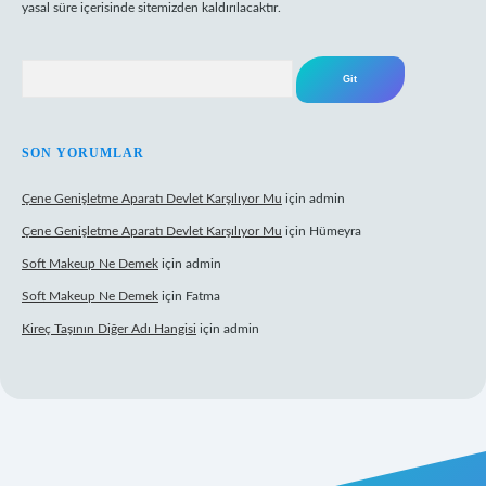
yasal süre içerisinde sitemizden kaldırılacaktır.
Arama
SON YORUMLAR
Çene Genişletme Aparatı Devlet Karşılıyor Mu
için
admin
Çene Genişletme Aparatı Devlet Karşılıyor Mu
için
Hümeyra
Soft Makeup Ne Demek
için
admin
Soft Makeup Ne Demek
için
Fatma
Kireç Taşının Diğer Adı Hangisi
için
admin
riş