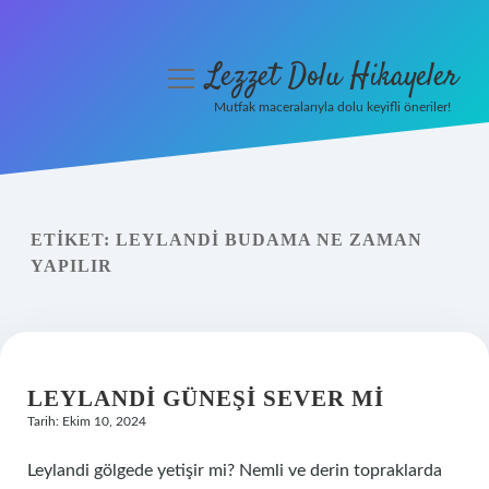
Lezzet Dolu Hikayeler
menüyü
aç
Mutfak maceralarıyla dolu keyifli öneriler!
Anasayfa
Gizlilik Politikası
ETIKET:
LEYLANDI BUDAMA NE ZAMAN
Yasal Uyarı
YAPILIR
Hakkımızda
LEYLANDI GÜNEŞI SEVER MI
Tarih: Ekim 10, 2024
Leylandi gölgede yetişir mi? Nemli ve derin topraklarda