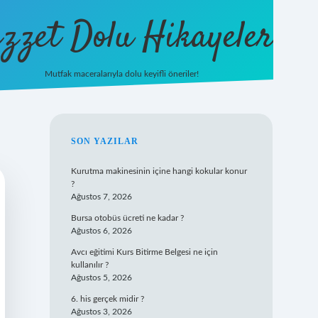
zzet Dolu Hikayeler
Mutfak maceralarıyla dolu keyifli öneriler!
betci giriş
SIDEBAR
SON YAZILAR
Kurutma makinesinin içine hangi kokular konur
?
Ağustos 7, 2026
Bursa otobüs ücreti ne kadar ?
Ağustos 6, 2026
Avcı eğitimi Kurs Bitirme Belgesi ne için
kullanılır ?
Ağustos 5, 2026
6. his gerçek midir ?
Ağustos 3, 2026