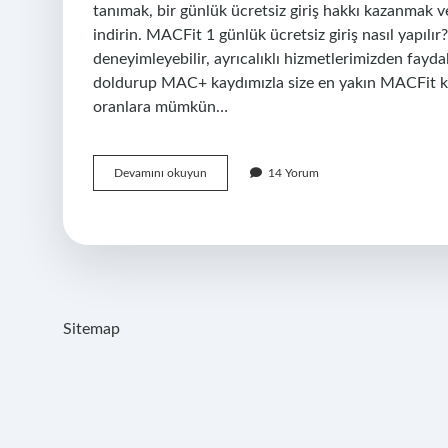
tanımak, bir günlük ücretsiz giriş hakkı kazanmak
indirin. MACFit 1 günlük ücretsiz giriş nasıl yapılır
deneyimleyebilir, ayrıcalıklı hizmetlerimizden fayd
doldurup MAC+ kaydımızla size en yakın MACFit 
oranlara mümkün…
Macfit
Devamını okuyun
14 Yorum
Ölçüm
Nedir
Sitemap