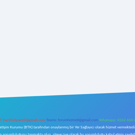
l:
backlinkpaneli@gmail.com
Teams:
forumhizmeti@gmail.com
Whatsapp: 0262 606 
letişim Kurumu (BTK) tarafından onaylanmış bir Yer Sağlayıcı olarak hizmet vermektedir.
orumluluğunu taşımakta olup, siteye üye olarak bu sorumluluğu kabul etmiş sayılırlar. 