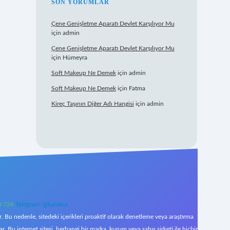
SON YORUMLAR
Çene Genişletme Aparatı Devlet Karşılıyor Mu
için
admin
Çene Genişletme Aparatı Devlet Karşılıyor Mu
için
Hümeyra
Soft Makeup Ne Demek
için
admin
Soft Makeup Ne Demek
için
Fatma
Kireç Taşının Diğer Adı Hangisi
için
admin
0 726
Telegram: @karabul
 Bu nedenle, sitedeki içerikleri proaktif olarak denetleme veya araştırma
Bu internet sitesi, herhangi bir marka, kurum veya şahıs şirketi ile hiçbir