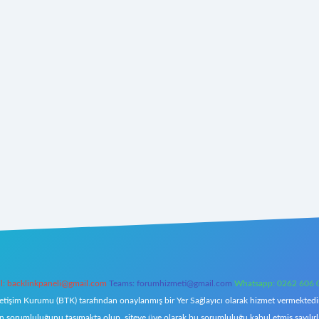
l:
backlinkpaneli@gmail.com
Teams:
forumhizmeti@gmail.com
Whatsapp: 0262 606 
letişim Kurumu (BTK) tarafından onaylanmış bir Yer Sağlayıcı olarak hizmet vermektedir.
orumluluğunu taşımakta olup, siteye üye olarak bu sorumluluğu kabul etmiş sayılırlar. 