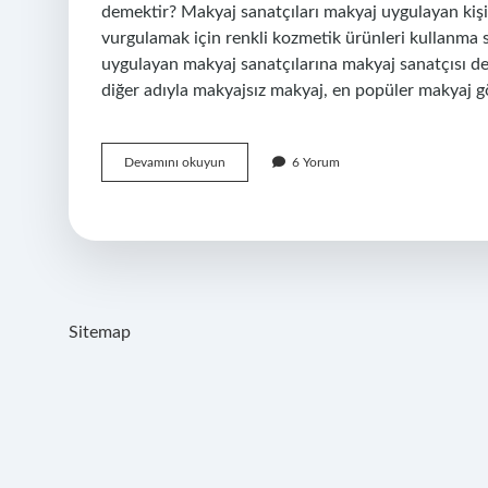
demektir? Makyaj sanatçıları makyaj uygulayan kişil
vurgulamak için renkli kozmetik ürünleri kullanma s
uygulayan makyaj sanatçılarına makyaj sanatçısı 
diğer adıyla makyajsız makyaj, en popüler makyaj 
Soft
Devamını okuyun
6 Yorum
Makeup
Ne
Demek
Sitemap