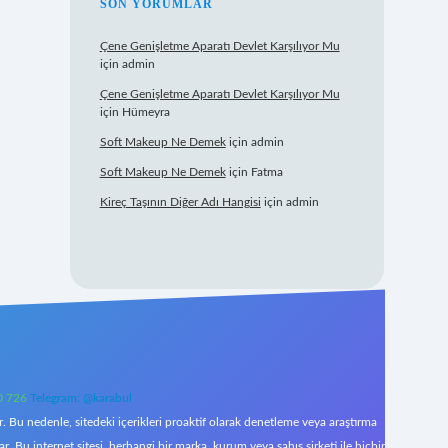
SON YORUMLAR
Çene Genişletme Aparatı Devlet Karşılıyor Mu
için
admin
Çene Genişletme Aparatı Devlet Karşılıyor Mu
için
Hümeyra
Soft Makeup Ne Demek
için
admin
Soft Makeup Ne Demek
için
Fatma
Kireç Taşının Diğer Adı Hangisi
için
admin
0 726
Telegram: @karabul
 Bu nedenle, sitedeki içerikleri proaktif olarak denetleme veya araştırma
Bu internet sitesi, herhangi bir marka, kurum veya şahıs şirketi ile hiçbir