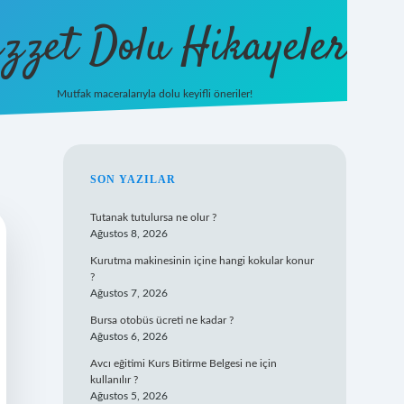
zzet Dolu Hikayeler
Mutfak maceralarıyla dolu keyifli öneriler!
betci giriş
SIDEBAR
SON YAZILAR
Tutanak tutulursa ne olur ?
Ağustos 8, 2026
Kurutma makinesinin içine hangi kokular konur
?
Ağustos 7, 2026
Bursa otobüs ücreti ne kadar ?
Ağustos 6, 2026
Avcı eğitimi Kurs Bitirme Belgesi ne için
kullanılır ?
Ağustos 5, 2026