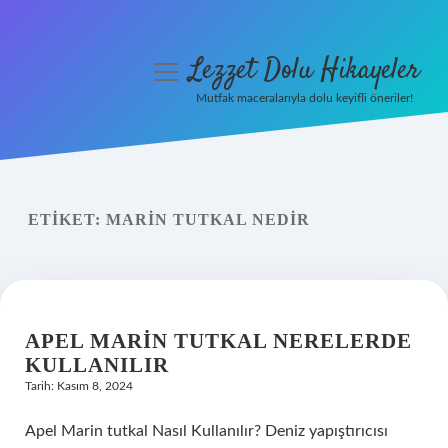
Lezzet Dolu Hikayeler
menüyü
aç
Mutfak maceralarıyla dolu keyifli öneriler!
Anasayfa
Gizlilik Politikası
ETIKET:
MARIN TUTKAL NEDIR
Yasal Uyarı
Hakkımızda
APEL MARIN TUTKAL NERELERDE
KULLANILIR
Tarih: Kasım 8, 2024
Apel Marin tutkal Nasıl Kullanılır? Deniz yapıştırıcısı