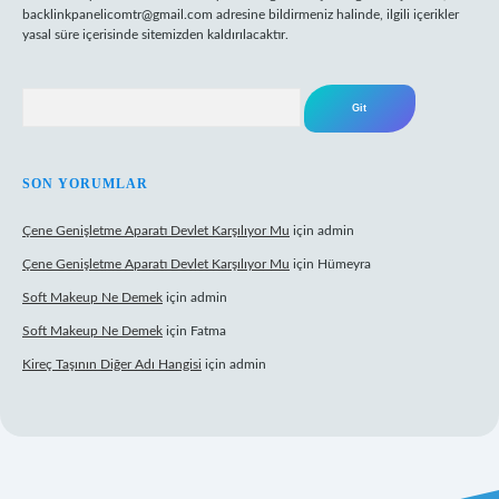
backlinkpanelicomtr@gmail.com
adresine bildirmeniz halinde, ilgili içerikler
yasal süre içerisinde sitemizden kaldırılacaktır.
Arama
SON YORUMLAR
Çene Genişletme Aparatı Devlet Karşılıyor Mu
için
admin
Çene Genişletme Aparatı Devlet Karşılıyor Mu
için
Hümeyra
Soft Makeup Ne Demek
için
admin
Soft Makeup Ne Demek
için
Fatma
Kireç Taşının Diğer Adı Hangisi
için
admin