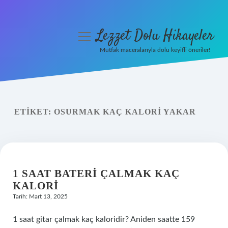
Lezzet Dolu Hikayeler
menüyü
aç
Mutfak maceralarıyla dolu keyifli öneriler!
Anasayfa
Gizlilik Politikası
ETIKET:
OSURMAK KAÇ KALORI YAKAR
Yasal Uyarı
Hakkımızda
1 SAAT BATERI ÇALMAK KAÇ
KALORI
Tarih: Mart 13, 2025
1 saat gitar çalmak kaç kaloridir? Aniden saatte 159