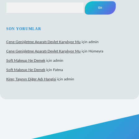
Arama
SON YORUMLAR
Çene Genişletme Aparatı Devlet Karşılıyor Mu
için
admin
Çene Genişletme Aparatı Devlet Karşılıyor Mu
için
Hümeyra
Soft Makeup Ne Demek
için
admin
Soft Makeup Ne Demek
için
Fatma
Kireç Taşının Diğer Adı Hangisi
için
admin
ci giriş