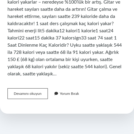
kalori yakarlar – neredeyse %100’lük bir artış. Gitar ve
hareket sayıları saatte daha da artırın! Gitar çalma ve
hareket ettirme, sayıları saatte 239 kaloride daha da
kaldıracaktır! 1 saat ders çalışmak kaç kalori yakar?
Tahmini enerji lit5 dakika12 kalori1 kalorie1 saat24
kalori22 saat15 dakika 37 kalorsign33 saat 74 saat 1
Saat Dinlenme Kaç Kaloridir? Uyku saatte yaklaşık 544
ila 728 kalori veya saatte 68 ila 91 kalori yakar. Ağırlık
150 £ (68 kg) olan ortalama bir kişi uyurken, saatte
yaklaşık 68 kalori yakılır (sekiz saatte 544 kalori). Genel
olarak, saatte yaklaşık…
1
Devamını okuyun
Yorum Bırak
Saat
Bateri
Çalmak
Kaç
Kalori