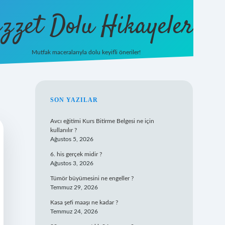
zzet Dolu Hikayeler
Mutfak maceralarıyla dolu keyifli öneriler!
betci giriş
SIDEBAR
SON YAZILAR
Avcı eğitimi Kurs Bitirme Belgesi ne için
kullanılır ?
Ağustos 5, 2026
6. his gerçek midir ?
Ağustos 3, 2026
Tümör büyümesini ne engeller ?
Temmuz 29, 2026
Kasa şefi maaşı ne kadar ?
Temmuz 24, 2026