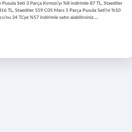
Pusula Seti 3 Parça Kırmızı’yı %8 indirimle 87 TL, Staedtler
 416 TL, Staedtler 559 C05 Mars 5 Parça Pusula Seti’ni %10
nu 24 TL’ye %57 indirimle satın alabilirsiniz.…