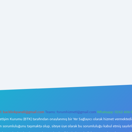
l:
backlinkpaneli@gmail.com
Teams:
forumhizmeti@gmail.com
Whatsapp: 0262 606 
letişim Kurumu (BTK) tarafından onaylanmış bir Yer Sağlayıcı olarak hizmet vermektedir.
orumluluğunu taşımakta olup, siteye üye olarak bu sorumluluğu kabul etmiş sayılırlar. 