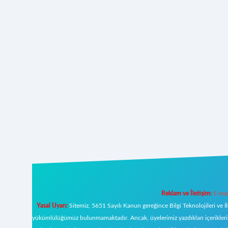
Reklam ve İletişim:
E-mai
Yasal Uyarı:
Sitemiz, 5651 Sayılı Kanun gereğince Bilgi Teknolojileri ve İ
yükümlülüğümüz bulunmamaktadır. Ancak, üyelerimiz yazdıkları içeriklerin s