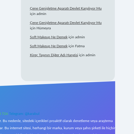
Çene Genişletme Aparatı Devlet Karşılıyor Mu
için
admin
Çene Genişletme Aparatı Devlet Karşılıyor Mu
için
Hümeyra
Soft Makeup Ne Demek
için
admin
Soft Makeup Ne Demek
için
Fatma
Kireç Taşının Diğer Adı Hangisi
için
admin
0 726
Telegram: @karabul
 Bu nedenle, sitedeki içerikleri proaktif olarak denetleme veya araştırma
Bu internet sitesi, herhangi bir marka, kurum veya şahıs şirketi ile hiçbir