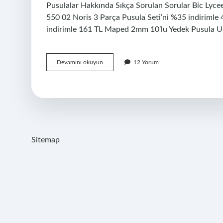
Pusulalar Hakkında Sıkça Sorulan Sorular Bic Lycee 
550 02 Noris 3 Parça Pusula Seti’ni %35 indirimle
indirimle 161 TL Maped 2mm 10’lu Yedek Pusula Ucu’
Pergel
Devamını okuyun
12 Yorum
Ayağı
Nedir
Sitemap