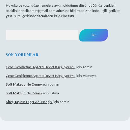
Hukuka ve yasal düzenlemelere aykırı olduğunu düşündüğünüz içerikleri,
backlinkpanelicomtr@gmail.com
adresine bildirmeniz halinde, ilgili içerikler
yasal süre içerisinde sitemizden kaldırılacaktır.
Arama
SON YORUMLAR
Çene Genişletme Aparatı Devlet Karşılıyor Mu
için
admin
Çene Genişletme Aparatı Devlet Karşılıyor Mu
için
Hümeyra
Soft Makeup Ne Demek
için
admin
Soft Makeup Ne Demek
için
Fatma
Kireç Taşının Diğer Adı Hangisi
için
admin