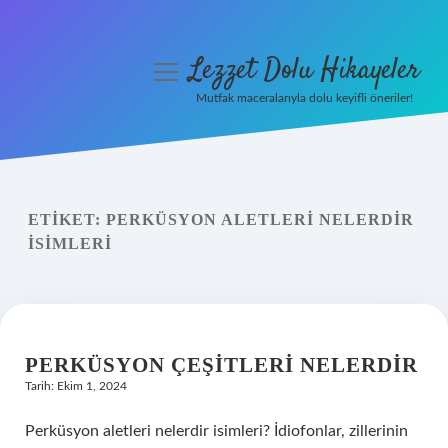
Lezzet Dolu Hikayeler
menüyü
aç
Mutfak maceralarıyla dolu keyifli öneriler!
Anasayfa
Gizlilik Politikası
ETIKET:
PERKÜSYON ALETLERI NELERDIR
Yasal Uyarı
ISIMLERI
Hakkımızda
PERKÜSYON ÇEŞITLERI NELERDIR
Tarih: Ekim 1, 2024
Perküsyon aletleri nelerdir isimleri? İdiofonlar, zillerinin