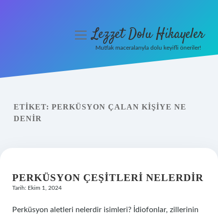
Lezzet Dolu Hikayeler
menüyü
aç
Mutfak maceralarıyla dolu keyifli öneriler!
Anasayfa
Gizlilik Politikası
ETIKET:
PERKÜSYON ÇALAN KIŞIYE NE
Yasal Uyarı
DENIR
Hakkımızda
PERKÜSYON ÇEŞITLERI NELERDIR
Tarih: Ekim 1, 2024
Perküsyon aletleri nelerdir isimleri? İdiofonlar, zillerinin