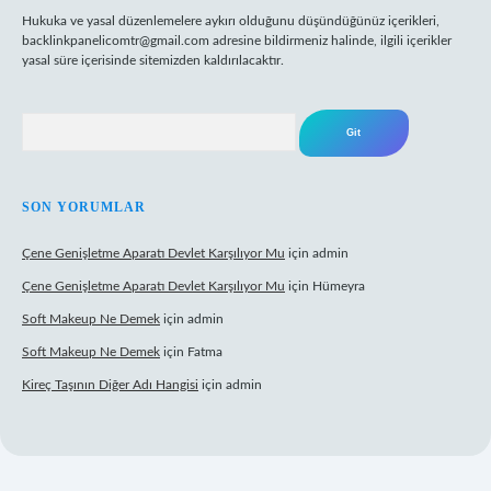
Hukuka ve yasal düzenlemelere aykırı olduğunu düşündüğünüz içerikleri,
backlinkpanelicomtr@gmail.com
adresine bildirmeniz halinde, ilgili içerikler
yasal süre içerisinde sitemizden kaldırılacaktır.
Arama
SON YORUMLAR
Çene Genişletme Aparatı Devlet Karşılıyor Mu
için
admin
Çene Genişletme Aparatı Devlet Karşılıyor Mu
için
Hümeyra
Soft Makeup Ne Demek
için
admin
Soft Makeup Ne Demek
için
Fatma
Kireç Taşının Diğer Adı Hangisi
için
admin