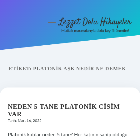
Lezzet Dolu Hikayeler
menüyü
aç
Mutfak maceralarıyla dolu keyifli öneriler!
Anasayfa
Gizlilik Politikası
ETIKET:
PLATONIK AŞK NEDIR NE DEMEK
Yasal Uyarı
Hakkımızda
NEDEN 5 TANE PLATONIK CISIM
VAR
Tarih: Mart 16, 2025
Platonik katılar neden 5 tane? Her katının sahip olduğu