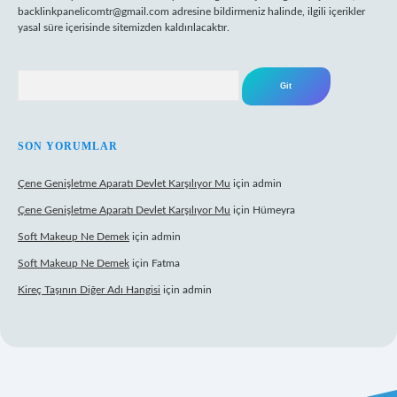
backlinkpanelicomtr@gmail.com
adresine bildirmeniz halinde, ilgili içerikler
yasal süre içerisinde sitemizden kaldırılacaktır.
Arama
SON YORUMLAR
Çene Genişletme Aparatı Devlet Karşılıyor Mu
için
admin
Çene Genişletme Aparatı Devlet Karşılıyor Mu
için
Hümeyra
Soft Makeup Ne Demek
için
admin
Soft Makeup Ne Demek
için
Fatma
Kireç Taşının Diğer Adı Hangisi
için
admin