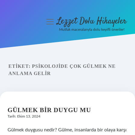
Lezzet Dolu Hikayeler
menüyü
aç
Mutfak maceralarıyla dolu keyifli öneriler!
Anasayfa
Gizlilik Politikası
ETIKET:
PSIKOLOJIDE ÇOK GÜLMEK NE
Yasal Uyarı
ANLAMA GELIR
Hakkımızda
GÜLMEK BIR DUYGU MU
Tarih: Ekim 13, 2024
Gülmek duygusu nedir? Gülme, insanlarda bir olaya karşı