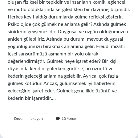
oluşan fiziksel bir tepkidir ve insanların komik, eğlenceli
ve mutlu olduklarında sergiledikleri bir davranış biçimidir.
Herkes keyif aldığı durumlarda gülme refleksi gösterir.
Psikolojide çok gülmek ne anlama gelir? Aslında gülmek
sinirlerin gevşemesidir. Duygusal ve üzgün olduğumuzda
aniden gülebiliriz. Aslında bu durum, mevcut duygusal
yoğunluğumuzu bırakmak anlamına gelir. Freud, mizahı
içsel sansürümüzü aşmanın bir yolu olarak
değerlendirmiştir. Gülmek neye işaret eder? Bir kişi
rüyasında kendini gülerken görürse, bu üzüntü ve
kederin geleceği anlamına gelebilir. Ayrıca, çok fazla
gülmek kötüdür. Ancak, gülümsemek iyi haberlerin
geleceğine işaret eder. Gülmek genellikle üzüntü ve
kederin bir işaretidir.…
Gülmek
Devamını okuyun
10 Yorum
Bir
Duygu
Mu