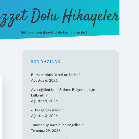
zzet Dolu Hikayeler
Mutfak maceralarıyla dolu keyifli öneriler!
betci giriş
SIDEBAR
SON YAZILAR
Bursa otobüs ücreti ne kadar ?
Ağustos 6, 2026
Avcı eğitimi Kurs Bitirme Belgesi ne için
kullanılır ?
Ağustos 5, 2026
6. his gerçek midir ?
Ağustos 3, 2026
Tümör büyümesini ne engeller ?
Temmuz 29, 2026