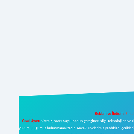
Reklam ve İletişim:
E-mai
Yasal Uyarı:
Sitemiz, 5651 Sayılı Kanun gereğince Bilgi Teknolojileri ve İ
yükümlülüğümüz bulunmamaktadır. Ancak, üyelerimiz yazdıkları içeriklerin s