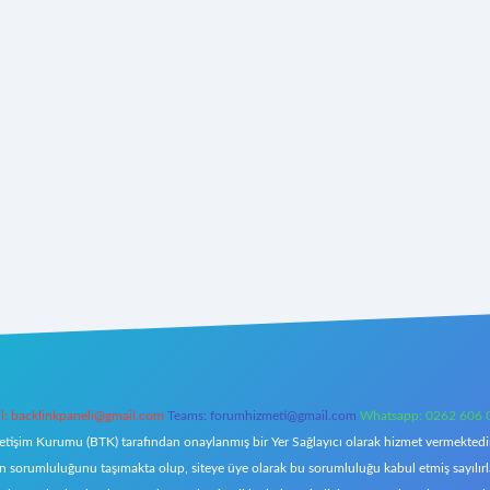
l:
backlinkpaneli@gmail.com
Teams:
forumhizmeti@gmail.com
Whatsapp: 0262 606 
letişim Kurumu (BTK) tarafından onaylanmış bir Yer Sağlayıcı olarak hizmet vermektedir.
orumluluğunu taşımakta olup, siteye üye olarak bu sorumluluğu kabul etmiş sayılırlar. 