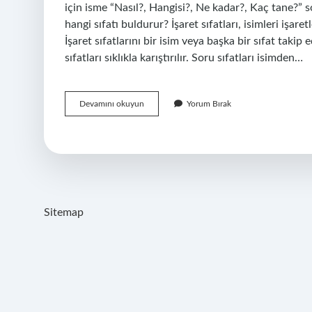
için isme “Nasıl?, Hangisi?, Ne kadar?, Kaç tane?” 
hangi sıfatı buldurur? İşaret sıfatları, isimleri işare
İşaret sıfatlarını bir isim veya başka bir sıfat takip e
sıfatları sıklıkla karıştırılır. Soru sıfatları isimden…
Soru
Devamını okuyun
Yorum Bırak
Sıfatı
Nasıl
Anlarız
Sitemap