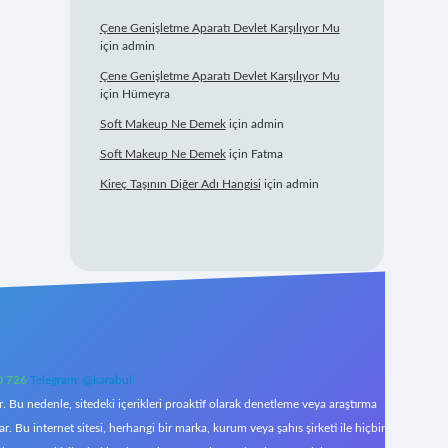
Çene Genişletme Aparatı Devlet Karşılıyor Mu
için
admin
Çene Genişletme Aparatı Devlet Karşılıyor Mu
için
Hümeyra
Soft Makeup Ne Demek
için
admin
Soft Makeup Ne Demek
için
Fatma
Kireç Taşının Diğer Adı Hangisi
için
admin
0 726
Telegram: @karabul
 Bu nedenle, sitedeki içerikleri proaktif olarak denetleme veya araştırma
Bu internet sitesi, herhangi bir marka, kurum veya şahıs şirketi ile hiçbir