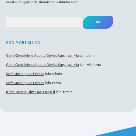
yasal süre içerisinde sitemizden kaldırılacaktır.
Arama
SON YORUMLAR
Çene Genişletme Aparatı Devlet Karşılıyor Mu
için
admin
Çene Genişletme Aparatı Devlet Karşılıyor Mu
için
Hümeyra
Soft Makeup Ne Demek
için
admin
Soft Makeup Ne Demek
için
Fatma
Kireç Taşının Diğer Adı Hangisi
için
admin
tci giriş