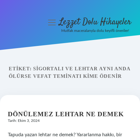
Lezzet Dolu Hikayeler
menüyü
aç
Mutfak maceralarıyla dolu keyifli öneriler!
Anasayfa
Gizlilik Politikası
ETIKET:
SIGORTALI VE LEHTAR AYNI ANDA
Yasal Uyarı
ÖLÜRSE VEFAT TEMINATI KIME ÖDENIR
Hakkımızda
DÖNÜLEMEZ LEHTAR NE DEMEK
Tarih: Ekim 3, 2024
Tapuda yazan lehtar ne demek? Yararlanma hakkı, bir