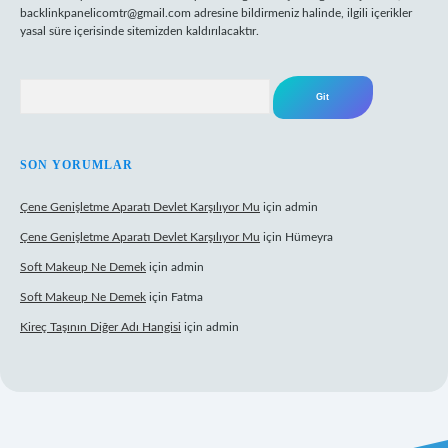
backlinkpanelicomtr@gmail.com
adresine bildirmeniz halinde, ilgili içerikler
yasal süre içerisinde sitemizden kaldırılacaktır.
Arama
SON YORUMLAR
Çene Genişletme Aparatı Devlet Karşılıyor Mu
için
admin
Çene Genişletme Aparatı Devlet Karşılıyor Mu
için
Hümeyra
Soft Makeup Ne Demek
için
admin
Soft Makeup Ne Demek
için
Fatma
Kireç Taşının Diğer Adı Hangisi
için
admin