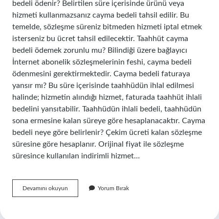
bedeli ödenir? Belirtilen süre içerisinde ürünü veya
hizmeti kullanmazsanız cayma bedeli tahsil edilir. Bu
temelde, sözleşme süreniz bitmeden hizmeti iptal etmek
isterseniz bu ücret tahsil edilecektir. Taahhüt cayma
bedeli ödemek zorunlu mu? Bilindiği üzere bağlayıcı
İnternet abonelik sözleşmelerinin feshi, cayma bedeli
ödenmesini gerektirmektedir. Cayma bedeli faturaya
yansır mı? Bu süre içerisinde taahhüdün ihlal edilmesi
halinde; hizmetin alındığı hizmet, faturada taahhüt ihlali
bedelini yansıtabilir. Taahhüdün ihlali bedeli, taahhüdün
sona ermesine kalan süreye göre hesaplanacaktır. Cayma
bedeli neye göre belirlenir? Çekim ücreti kalan sözleşme
süresine göre hesaplanır. Orijinal fiyat ile sözleşme
süresince kullanılan indirimli hizmet…
Cayma
Devamını okuyun
Yorum Bırak
Bedelini
Kim
Öder