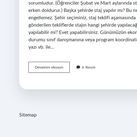
sorumludur. (Öğrenciler Şubat ve Mart aylarında sta
erken doldurur.) Başka şehirde staj yapılır mı? Bu n
engellemez. Şehir seçiminiz, staj teklifi aşamasında
gönderilen tekliflerde stajın hangi şehirde yapılacağı
yapılabilir mi? Evet yapabilirsiniz. Günümüzün ekono
durumu sınıf danışmanına veya program koordinatör
yazı vb. ile…
Öğrenci
Devamını okuyun
6 Yorum
Istediği
Yerde
Staj
Yapabilir
Mi
Sitemap