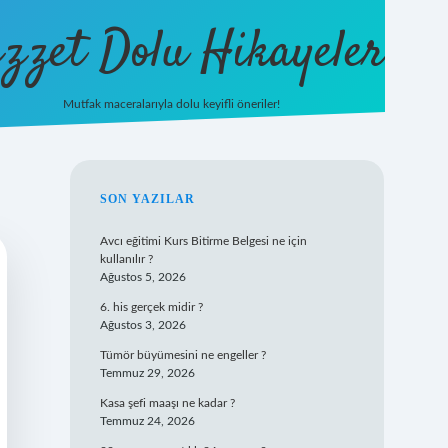
zzet Dolu Hikayeler
Mutfak maceralarıyla dolu keyifli öneriler!
betci giriş
SIDEBAR
SON YAZILAR
Avcı eğitimi Kurs Bitirme Belgesi ne için
kullanılır ?
Ağustos 5, 2026
6. his gerçek midir ?
Ağustos 3, 2026
Tümör büyümesini ne engeller ?
Temmuz 29, 2026
Kasa şefi maaşı ne kadar ?
Temmuz 24, 2026