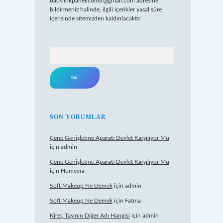
backlinkpanelicomtr@gmail.com
adresine
bildirmeniz halinde, ilgili içerikler yasal süre
içerisinde sitemizden kaldırılacaktır.
Arama
SON YORUMLAR
Çene Genişletme Aparatı Devlet Karşılıyor Mu
için
admin
Çene Genişletme Aparatı Devlet Karşılıyor Mu
için
Hümeyra
Soft Makeup Ne Demek
için
admin
Soft Makeup Ne Demek
için
Fatma
Kireç Taşının Diğer Adı Hangisi
için
admin