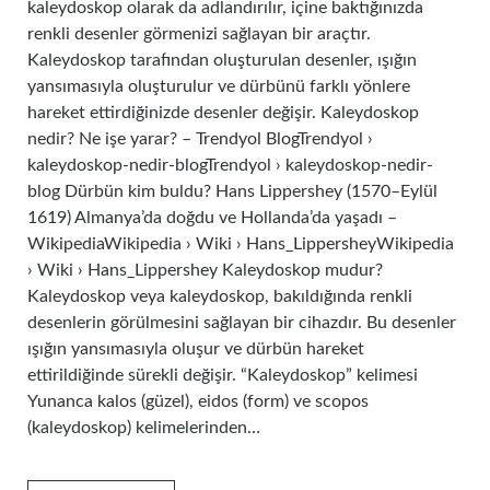
kaleydoskop olarak da adlandırılır, içine baktığınızda
renkli desenler görmenizi sağlayan bir araçtır.
Kaleydoskop tarafından oluşturulan desenler, ışığın
yansımasıyla oluşturulur ve dürbünü farklı yönlere
hareket ettirdiğinizde desenler değişir. Kaleydoskop
nedir? Ne işe yarar? – Trendyol BlogTrendyol ›
kaleydoskop-nedir-blogTrendyol › kaleydoskop-nedir-
blog Dürbün kim buldu? Hans Lippershey (1570–Eylül
1619) Almanya’da doğdu ve Hollanda’da yaşadı –
WikipediaWikipedia › Wiki › Hans_LippersheyWikipedia
› Wiki › Hans_Lippershey Kaleydoskop mudur?
Kaleydoskop veya kaleydoskop, bakıldığında renkli
desenlerin görülmesini sağlayan bir cihazdır. Bu desenler
ışığın yansımasıyla oluşur ve dürbün hareket
ettirildiğinde sürekli değişir. “Kaleydoskop” kelimesi
Yunanca kalos (güzel), eidos (form) ve scopos
(kaleydoskop) kelimelerinden…