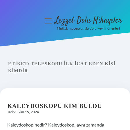
Lezzet Dolu Hikayeler
menüyü
aç
Mutfak maceralarıyla dolu keyifli öneriler!
Anasayfa
Gizlilik Politikası
ETIKET:
TELESKOBU ILK ICAT EDEN KIŞI
Yasal Uyarı
KIMDIR
Hakkımızda
KALEYDOSKOPU KIM BULDU
Tarih: Ekim 15, 2024
Kaleydoskop nedir? Kaleydoskop, aynı zamanda