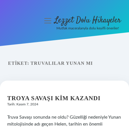
Lezzet Dolu Hikayeler
menüyü
aç
Mutfak maceralarıyla dolu keyifli öneriler!
Anasayfa
Gizlilik Politikası
ETIKET:
TRUVALILAR YUNAN MI
Yasal Uyarı
Hakkımızda
TROYA SAVAŞI KIM KAZANDI
Tarih: Kasım 7, 2024
Truva Savaşı sonunda ne oldu? Güzelliği nedeniyle Yunan
mitolojisinde adı geçen Helen, tarihin en önemli