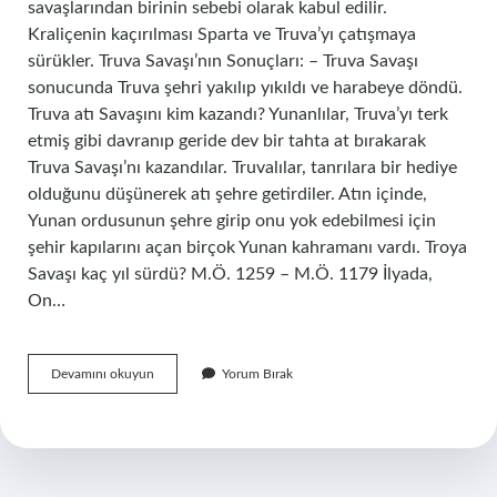
savaşlarından birinin sebebi olarak kabul edilir.
Kraliçenin kaçırılması Sparta ve Truva’yı çatışmaya
sürükler. Truva Savaşı’nın Sonuçları: – Truva Savaşı
sonucunda Truva şehri yakılıp yıkıldı ve harabeye döndü.
Truva atı Savaşını kim kazandı? Yunanlılar, Truva’yı terk
etmiş gibi davranıp geride dev bir tahta at bırakarak
Truva Savaşı’nı kazandılar. Truvalılar, tanrılara bir hediye
olduğunu düşünerek atı şehre getirdiler. Atın içinde,
Yunan ordusunun şehre girip onu yok edebilmesi için
şehir kapılarını açan birçok Yunan kahramanı vardı. Troya
Savaşı kaç yıl sürdü? M.Ö. 1259 – M.Ö. 1179 İlyada,
On…
Troya
Devamını okuyun
Yorum Bırak
Savaşı
Kim
Kazandı