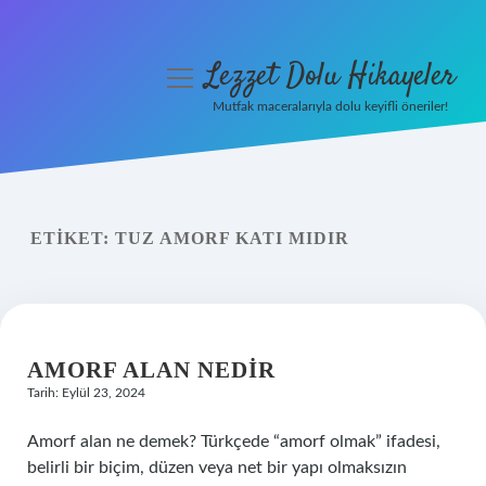
Lezzet Dolu Hikayeler
menüyü
aç
Mutfak maceralarıyla dolu keyifli öneriler!
Anasayfa
Gizlilik Politikası
ETIKET:
TUZ AMORF KATI MIDIR
Yasal Uyarı
Hakkımızda
AMORF ALAN NEDIR
Tarih: Eylül 23, 2024
Amorf alan ne demek? Türkçede “amorf olmak” ifadesi,
belirli bir biçim, düzen veya net bir yapı olmaksızın