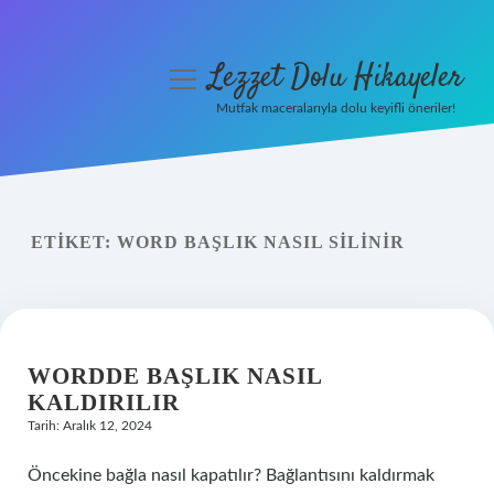
Lezzet Dolu Hikayeler
menüyü
aç
Mutfak maceralarıyla dolu keyifli öneriler!
Anasayfa
Gizlilik Politikası
ETIKET:
WORD BAŞLIK NASIL SILINIR
Yasal Uyarı
Hakkımızda
WORDDE BAŞLIK NASIL
KALDIRILIR
Tarih: Aralık 12, 2024
Öncekine bağla nasıl kapatılır? Bağlantısını kaldırmak