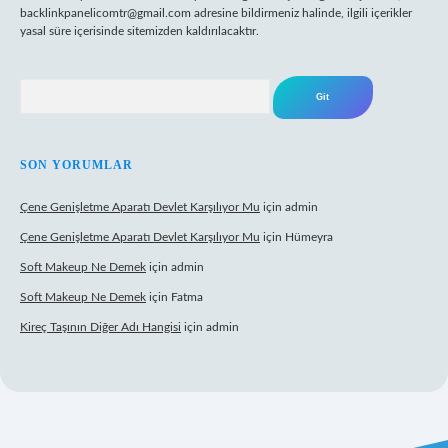
backlinkpanelicomtr@gmail.com
adresine bildirmeniz halinde, ilgili içerikler
yasal süre içerisinde sitemizden kaldırılacaktır.
Arama
SON YORUMLAR
Çene Genişletme Aparatı Devlet Karşılıyor Mu
için
admin
Çene Genişletme Aparatı Devlet Karşılıyor Mu
için
Hümeyra
Soft Makeup Ne Demek
için
admin
Soft Makeup Ne Demek
için
Fatma
Kireç Taşının Diğer Adı Hangisi
için
admin