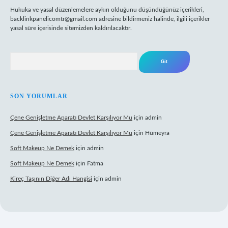
Hukuka ve yasal düzenlemelere aykırı olduğunu düşündüğünüz içerikleri,
backlinkpanelicomtr@gmail.com
adresine bildirmeniz halinde, ilgili içerikler
yasal süre içerisinde sitemizden kaldırılacaktır.
Arama
SON YORUMLAR
Çene Genişletme Aparatı Devlet Karşılıyor Mu
için
admin
Çene Genişletme Aparatı Devlet Karşılıyor Mu
için
Hümeyra
Soft Makeup Ne Demek
için
admin
Soft Makeup Ne Demek
için
Fatma
Kireç Taşının Diğer Adı Hangisi
için
admin