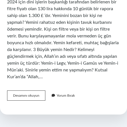
2024 için dini işlerin başkanlığı tarafından belirlenen bir
fitre fiyatı olan 130 lira hakkında 10 günlük bir rapora
sahip olan 1.300 £ ‘dır. Yeminini bozan bir kişi ne
yapmalı? Yemini rahatsız eden kişinin tavuk kurbanını
ödemesi yemindir. Kişi on filtre veya bir kişi on filtre
verir. Bunu karşılayamayanlar mola vermeden üç gün
boyunca hızlı olmalıdır. Yemin kefareti, muhtaç bağışlarla
da karşılanır. 3 Büyük yemin Nedir? Kelimeyi
güçlendirmek için, Allah’ın adı veya sıfatı altında yapılan
yemin üç türdür: Yemîn-i Legv, Yemîn-i Gamûs ve Yemîn-i
Mün’aki. Sinirle yemin ettim ne yapmalıyım? Kutsal
Kur’an’da “Allah,…
Yemin
Devamını okuyun
Yorum Bırak
Bozulunca
Ne
Yapmak
Gerekir