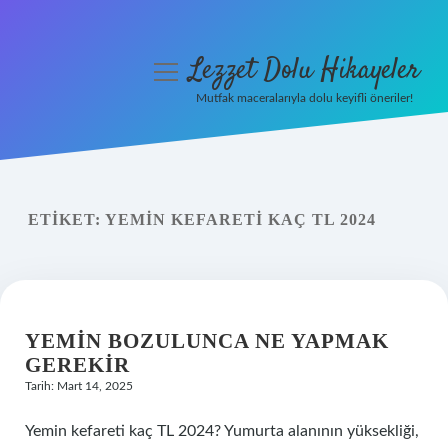
Lezzet Dolu Hikayeler
menüyü
aç
Mutfak maceralarıyla dolu keyifli öneriler!
Anasayfa
Gizlilik Politikası
ETIKET:
YEMIN KEFARETI KAÇ TL 2024
Yasal Uyarı
Hakkımızda
YEMIN BOZULUNCA NE YAPMAK
GEREKIR
Tarih: Mart 14, 2025
Yemin kefareti kaç TL 2024? Yumurta alanının yüksekliği,