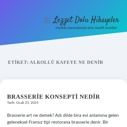
Lezzet Dolu Hikayeler
menüyü
aç
Mutfak maceralarıyla dolu keyifli öneriler!
Anasayfa
Gizlilik Politikası
ETIKET:
ALKOLLÜ KAFEYE NE DENIR
Yasal Uyarı
Hakkımızda
BRASSERIE KONSEPTI NEDIR
Tarih: Ocak 25, 2025
Brasserie art ne demek? Adı dilde bira evi anlamına gelen
geleneksel Fransız tipi restorana brasserie denir. Bir