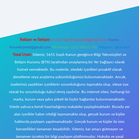
 giriş
Reklam ve İletişim:
E-mail:
backlinkpaneli@gmail.com
Teams:
forumhizmeti@gmail.com
Whatsapp: 0262 606 0 726
Telegram: @karabul
Yasal Uyarı:
Sitemiz, 5651 Sayılı Kanun gereğince Bilgi Teknolojileri ve
İletişim Kurumu (BTK) tarafından onaylanmış bir Yer Sağlayıcı olarak
hizmet vermektedir. Bu nedenle, sitedeki içerikleri proaktif olarak
denetleme veya araştırma yükümlülüğümüz bulunmamaktadır. Ancak,
üyelerimiz yazdıkları içeriklerin sorumluluğunu taşımakta olup, siteye üye
olarak bu sorumluluğu kabul etmiş sayılırlar. Bu internet sitesi, herhangi bir
marka, kurum veya şahıs şirketi ile hiçbir bağlantısı bulunmamaktadır.
Sitede yalnızca kendi hazırladığımız makaleler paylaşılmaktadır. Burada yer
alan içerikler haber niteliği taşımamakta olup, gerçek kurum ve kişiler
hakkında paylaşım yapılmamaktadır. Gerçek kurum ve kişiler ile isim
benzerlikleri tamamen tesadüfidir. Sitemiz, kar amacı gütmeyen ve
tamamen ücretsiz bir bilgi paylaşım platformudur. Hukuka ve yasal