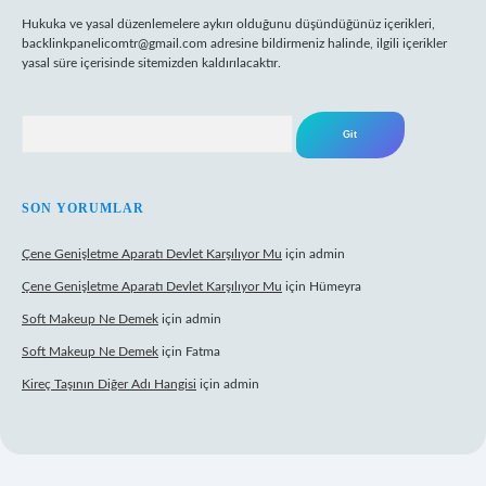
Hukuka ve yasal düzenlemelere aykırı olduğunu düşündüğünüz içerikleri,
backlinkpanelicomtr@gmail.com
adresine bildirmeniz halinde, ilgili içerikler
yasal süre içerisinde sitemizden kaldırılacaktır.
Arama
SON YORUMLAR
Çene Genişletme Aparatı Devlet Karşılıyor Mu
için
admin
Çene Genişletme Aparatı Devlet Karşılıyor Mu
için
Hümeyra
Soft Makeup Ne Demek
için
admin
Soft Makeup Ne Demek
için
Fatma
Kireç Taşının Diğer Adı Hangisi
için
admin