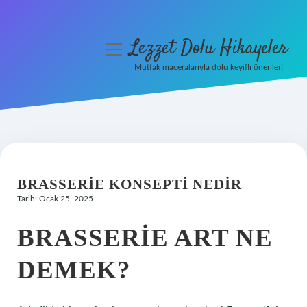
Lezzet Dolu Hikayeler
menüyü
aç
Mutfak maceralarıyla dolu keyifli öneriler!
Anasayfa
Gizlilik Politikası
Yasal Uyarı
BRASSERIE KONSEPTI NEDIR
Hakkımızda
Tarih: Ocak 25, 2025
BRASSERIE ART NE
DEMEK?