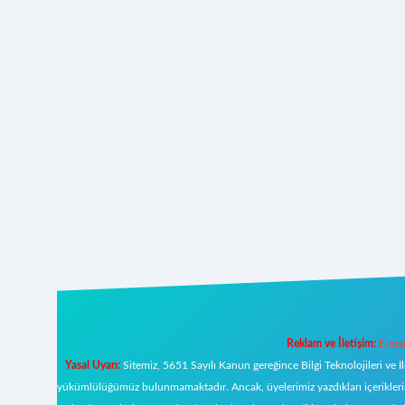
Reklam ve İletişim:
E-mai
Yasal Uyarı:
Sitemiz, 5651 Sayılı Kanun gereğince Bilgi Teknolojileri ve İ
yükümlülüğümüz bulunmamaktadır. Ancak, üyelerimiz yazdıkları içeriklerin s