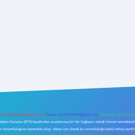
l:
backlinkpaneli@gmail.com
Teams:
forumhizmeti@gmail.com
Whatsapp: 0262 606 
letişim Kurumu (BTK) tarafından onaylanmış bir Yer Sağlayıcı olarak hizmet vermektedir.
orumluluğunu taşımakta olup, siteye üye olarak bu sorumluluğu kabul etmiş sayılırlar. 