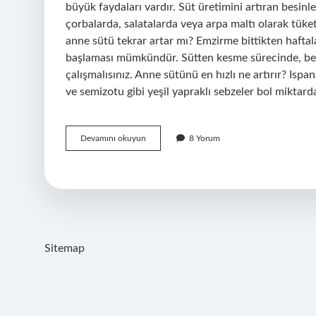
büyük faydaları vardır. Süt üretimini artıran besin
çorbalarda, salatalarda veya arpa maltı olarak tüket
anne sütü tekrar artar mı? Emzirme bittikten haftal
başlaması mümkündür. Sütten kesme sürecinde, bebe
çalışmalısınız. Anne sütünü en hızlı ne artırır? Isp
ve semizotu gibi yeşil yapraklı sebzeler bol miktar
Sütüm
Devamını okuyun
8 Yorum
Azaldı
Nasıl
Çoğaltabilirim
Sitemap