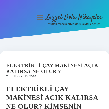
Lezzet Dolu Hikayeler
menüyü
aç
Mutfak maceralarıyla dolu keyifli öneriler!
Anasayfa
Gizlilik Politikası
Yasal Uyarı
ELEKTRIKLI ÇAY MAKINESI AÇIK
Hakkımızda
KALIRSA NE OLUR ?
Tarih: Haziran 15, 2026
ELEKTRIKLI ÇAY
MAKINESI AÇIK KALIRSA
NE OLUR? KIMSENIN