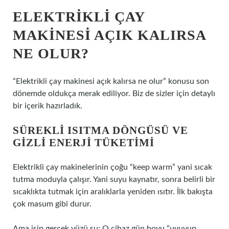
ELEKTRIKLI ÇAY
MAKINESI AÇIK KALIRSA
NE OLUR?
“Elektrikli çay makinesi açık kalırsa ne olur” konusu son
dönemde oldukça merak ediliyor. Biz de sizler için detaylı
bir içerik hazırladık.
SÜREKLI ISITMA DÖNGÜSÜ VE
GIZLI ENERJI TÜKETIMI
Elektrikli çay makinelerinin çoğu “keep warm” yani sıcak
tutma moduyla çalışır. Yani suyu kaynatır, sonra belirli bir
sıcaklıkta tutmak için aralıklarla yeniden ısıtır. İlk bakışta
çok masum gibi durur.
Ama işin gerçek yüzü şu: O cihaz gün boyu “uyuyup