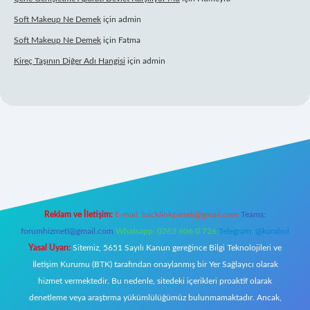
Soft Makeup Ne Demek
için
admin
Soft Makeup Ne Demek
için
Fatma
Kireç Taşının Diğer Adı Hangisi
için
admin
riş
Reklam ve İletişim:
E-mail:
backlinkpaneli@gmail.com
Teams:
forumhizmeti@gmail.com
Whatsapp: 0262 606 0 726
Telegram: @karabul
Yasal Uyarı:
Sitemiz, 5651 Sayılı Kanun gereğince Bilgi Teknolojileri ve
İletişim Kurumu (BTK) tarafından onaylanmış bir Yer Sağlayıcı olarak
hizmet vermektedir. Bu nedenle, sitedeki içerikleri proaktif olarak
denetleme veya araştırma yükümlülüğümüz bulunmamaktadır. Ancak,