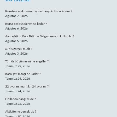
SIDEBAR
SON YAZILAR
Kurutma makinesinin içine hangi kokular konur ?
Ağustos 7, 2026
Bursa otobüs ücreti ne kadar ?
Ağustos 6, 2026
Avcı eğitimi Kurs Bitirme Belgesi ne için kullanılır ?
Ağustos 5, 2026
6. his gerçek midir ?
Ağustos 3, 2026
Tümör büyümesini ne engeller ?
Temmuz 29, 2026
Kasa şefi maaşı ne kadar ?
Temmuz 24, 2026
22 ayar mı mantıklı 24 ayar mı ?
Temmuz 24, 2026
Hollanda hangi dilde ?
Temmuz 22, 2026
Aktivite ne demek tip ?
Temmuz 20, 2026