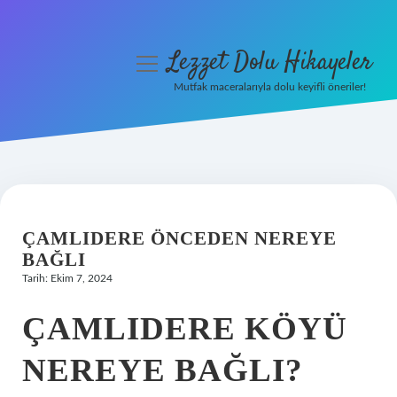
Lezzet Dolu Hikayeler
menüyü
aç
Mutfak maceralarıyla dolu keyifli öneriler!
Anasayfa
Gizlilik Politikası
Yasal Uyarı
ÇAMLIDERE ÖNCEDEN NEREYE
Hakkımızda
BAĞLI
Tarih: Ekim 7, 2024
ÇAMLIDERE KÖYÜ
NEREYE BAĞLI?