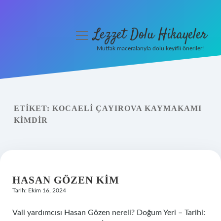
Lezzet Dolu Hikayeler
menüyü
aç
Mutfak maceralarıyla dolu keyifli öneriler!
Anasayfa
Gizlilik Politikası
ETIKET:
KOCAELI ÇAYIROVA KAYMAKAMI
Yasal Uyarı
KIMDIR
Hakkımızda
HASAN GÖZEN KIM
Tarih: Ekim 16, 2024
Vali yardımcısı Hasan Gözen nereli? Doğum Yeri – Tarihi: