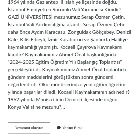
1964 yılında Gaziantep ili İslahiye ilçesinde doğdu.
İstanbul Emniyetten Sorumlu Vali Yardımcısı Kimdir?
GAZİ ÜNİVERSİTESİ mezunumuz Serap Özmen Çetin,
İstanbul Vali Yardımcılığına atandı. Serap Özmen Çetin
daha önce Aydın Karacasu, Zonguldak Gökçebey, Denizli
Kale, Kilis Elbeyli, İzmir Karaburun ve Şanlıurfa Haliliye
kaymakamlığı yapmıştı. Kocaeli Çayırova Kaymakamı
kimdir? Kaymakamımız Ahmet Önal başkanlığında
“2024-2025 Eğitim Öğretim Yılı Başlangıç ​​Toplantısı”
gerçekleştirildi. Kaymakamımız Ahmet Önal toplantıda
gündem maddelerini görüştükten sonra gündemi
değerlendirdi. Okul müdürlerimize yeni eğitim öğretim
yılında başarılar diledi. Kocaeli Kaymakamının adı nedir?
1962 yılında Manisa ilinin Demirci ilçesinde doğdu.
Konya Valisi ne mezunu?…
Hasan
Devamını okuyun
Yorum Bırak
Gözen
Kim