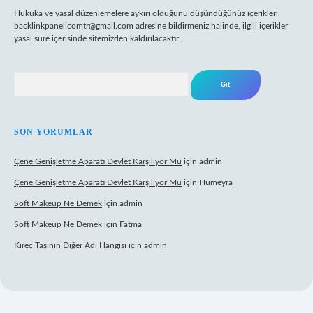
Hukuka ve yasal düzenlemelere aykırı olduğunu düşündüğünüz içerikleri,
backlinkpanelicomtr@gmail.com
adresine bildirmeniz halinde, ilgili içerikler
yasal süre içerisinde sitemizden kaldırılacaktır.
Arama
SON YORUMLAR
Çene Genişletme Aparatı Devlet Karşılıyor Mu
için
admin
Çene Genişletme Aparatı Devlet Karşılıyor Mu
için
Hümeyra
Soft Makeup Ne Demek
için
admin
Soft Makeup Ne Demek
için
Fatma
Kireç Taşının Diğer Adı Hangisi
için
admin