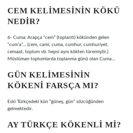
CEM KELIMESININ KÖKÜ
NEDIR?
6- Cuma: Arapça “cem” (toplantı) kökünden gelen
“cum’a”… (cem, cami, cuma, cumhur, cumhuriyet,
cemaat, toplum vb. hepsi aynı kökten türemiştir.)
Müslüman toplumlarda toplanma günü olan Cuma…
GÜN KELIMESININ
KÖKENI FARSÇA MI?
Eski Türkçedeki kün “güneş, gün” sözcüğünden
gelmektedir.
AY TÜRKÇE KÖKENLI MI?