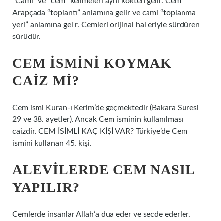
“Cami” ve “cem” kelimeleri aynı kökten gelir. Cem
Arapçada “toplantı” anlamına gelir ve cami “toplanma
yeri” anlamına gelir. Cemleri orijinal halleriyle sürdüren
sürüdür.
CEM ISMINI KOYMAK
CAIZ MI?
Cem ismi Kuran-ı Kerim’de geçmektedir (Bakara Suresi
29 ve 38. ayetler). Ancak Cem isminin kullanılması
caizdir. CEM İSİMLİ KAÇ KİŞİ VAR? Türkiye’de Cem
ismini kullanan 45. kişi.
ALEVILERDE CEM NASIL
YAPILIR?
Cemlerde insanlar Allah’a dua eder ve secde ederler.