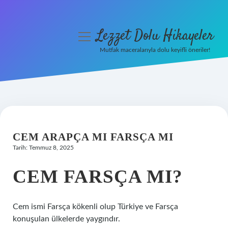
Lezzet Dolu Hikayeler
menüyü
aç
Mutfak maceralarıyla dolu keyifli öneriler!
Anasayfa
Gizlilik Politikası
Yasal Uyarı
CEM ARAPÇA MI FARSÇA MI
Hakkımızda
Tarih: Temmuz 8, 2025
CEM FARSÇA MI?
Cem ismi Farsça kökenli olup Türkiye ve Farsça
konuşulan ülkelerde yaygındır.