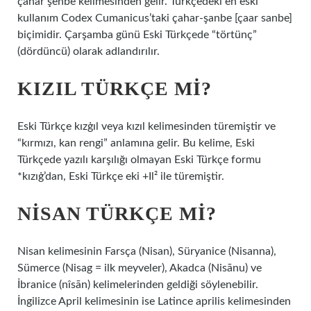
çahâr şenbe kelimesinden gelir. Türkçedeki en eski
kullanım Codex Cumanicus’taki çahar-şanbe [çaar sanbe]
biçimidir. Çarşamba günü Eski Türkçede “törtünç”
(dördüncü) olarak adlandırılır.
KIZIL TÜRKÇE MI?
Eski Türkçe kızġıl veya kızıl kelimesinden türemiştir ve
“kırmızı, kan rengi” anlamına gelir. Bu kelime, Eski
Türkçede yazılı karşılığı olmayan Eski Türkçe formu
*kızıġ’dan, Eski Türkçe eki +Il² ile türemiştir.
NISAN TÜRKÇE MI?
Nisan kelimesinin Farsça (Nisan), Süryanice (Nisanna),
Sümerce (Nisag = ilk meyveler), Akadca (Nisānu) ve
İbranice (nîsān) kelimelerinden geldiği söylenebilir.
İngilizce April kelimesinin ise Latince aprilis kelimesinden