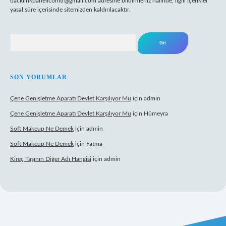
backlinkpanelicomtr@gmail.com
adresine bildirmeniz halinde, ilgili içerikler
yasal süre içerisinde sitemizden kaldırılacaktır.
Arama
SON YORUMLAR
Çene Genişletme Aparatı Devlet Karşılıyor Mu
için
admin
Çene Genişletme Aparatı Devlet Karşılıyor Mu
için
Hümeyra
Soft Makeup Ne Demek
için
admin
Soft Makeup Ne Demek
için
Fatma
Kireç Taşının Diğer Adı Hangisi
için
admin
ci giriş